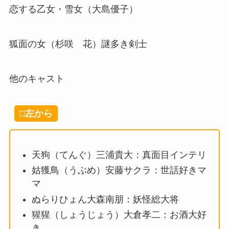
恋する乙女・雪女（大島優子）
狐面の女（杉咲 花）謎多き剣士
他のキャスト
□左から
天狗（てんぐ）三浦貴大：真面目インテリ
姑獲鳥（うぶめ）安藤サクラ：世話好きマ
マ
ぬらりひょん大森南朋：妖怪総大将
猩猩（しょうじょう）大倉孝二：お酒大好
き