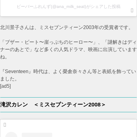
ビーバーふれんず(@ana_milk_seat)がシェアした投稿
北川景子さんは、ミスセブンティーン2003年の受賞者です。
「ブザー・ビート〜崖っぷちのヒーロー〜」、「謎解きはディ
ナーのあとで」など多くの人気ドラマ、映画に出演しています
ね。
『Seventeen』時代は、よく榮倉奈々さん等と表紙を飾ってい
ました。
[ad5]
滝沢カレン ＜ミスセブンティーン2008＞