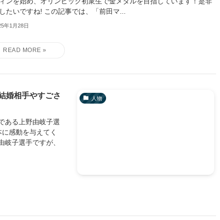
ィンを始め、オリンピック初衆生で金メダルを目指しています！是非
したいですね! この記事では、「前田マ...
25年1月28日
結婚相手やすごさ
人物
である上野由岐子選
本に感動を与えてく
由岐子選手ですが、