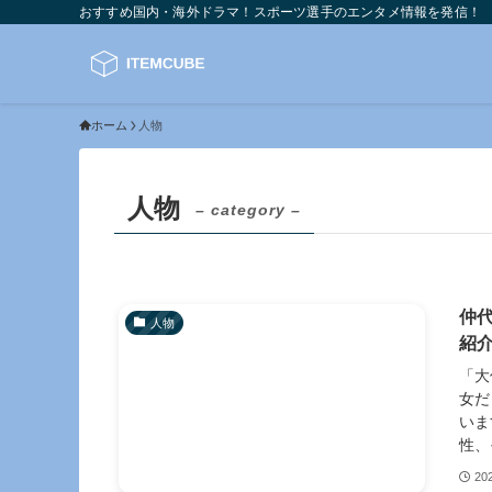
おすすめ国内・海外ドラマ！スポーツ選手のエンタメ情報を発信！
ホーム
人物
人物
– category –
仲
人物
紹
「大
女だ
いま
性、
20