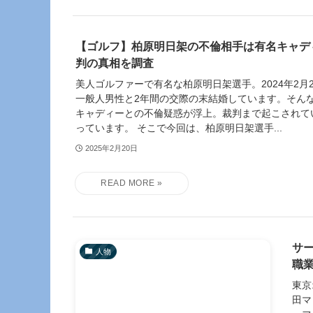
【ゴルフ】柏原明日架の不倫相手は有名キャデ
判の真相を調査
美人ゴルファーで有名な柏原明日架選手。2024年2月
一般人男性と2年間の交際の末結婚しています。そん
キャディーとの不倫疑惑が浮上。裁判まで起こされて
っています。 そこで今回は、柏原明日架選手...
2025年2月20日
サ
人物
職
東京
田マ