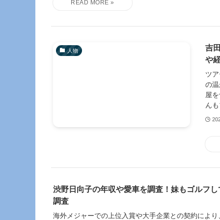
吉
人物
や
ツア
の温
屋を
んも
20
渋野日向子の年収や愛車を調査！妹もゴルフし
調査
海外メジャーでの上位入賞や大手企業との契約により