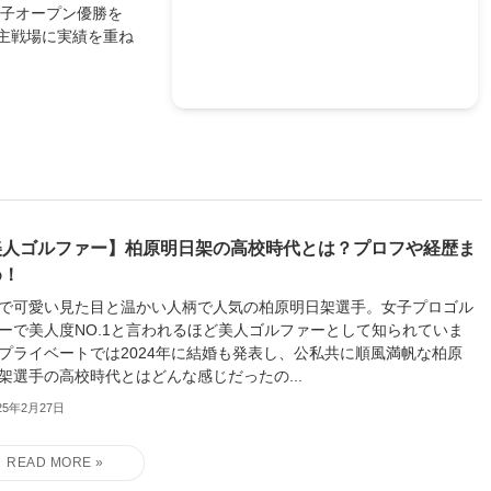
女子オープン優勝を
主戦場に実績を重ね
美人ゴルファー】柏原明日架の高校時代とは？プロフや経歴ま
め！
で可愛い見た目と温かい人柄で人気の柏原明日架選手。女子プロゴル
ーで美人度NO.1と言われるほど美人ゴルファーとして知られていま
プライベートでは2024年に結婚も発表し、公私共に順風満帆な柏原
架選手の高校時代とはどんな感じだったの...
25年2月27日