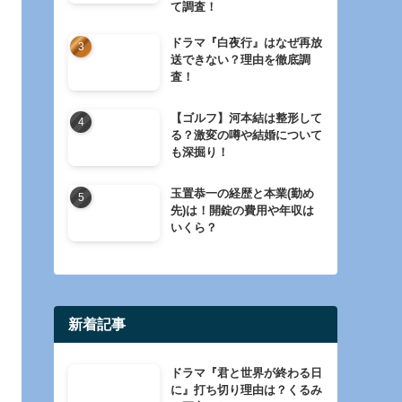
て調査！
ドラマ『白夜行』はなぜ再放
送できない？理由を徹底調
査！
【ゴルフ】河本結は整形して
る？激変の噂や結婚について
も深掘り！
玉置恭一の経歴と本業(勤め
先)は！開錠の費用や年収は
いくら？
新着記事
ドラマ『君と世界が終わる日
に』打ち切り理由は？くるみ