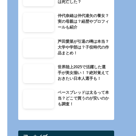
は死亡した？
仲代奈緒は仲代達矢の養女？
実の母親は？経歴やプロフィ
ールも紹介
芦田愛菜が引退の噂は本当？
大学や学部は？子役時代の作
品まとめ！
世界陸上2025で活躍した選
手が美女揃い！？絶対覚えて
おきたい日本人選手も！
ベースブレッドは太るって本
当？どこで買うのが安いのか
も調査！