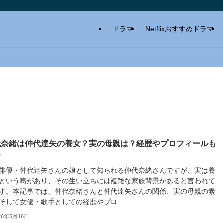
ドラマ
Netflixおすすめドラマ
代奈緒は仲代達矢の養女？実の母親は？経歴やプロフィールも
介
俳優・仲代達矢さんの娘として知られる仲代奈緒さんですが、実は養
という噂があり、その生い立ちには複雑な家族背景があると言われて
す。本記事では、仲代奈緒さんと仲代達矢さんの関係、実の母親の素
そして女優・歌手としての経歴やプロ...
26年5月16日