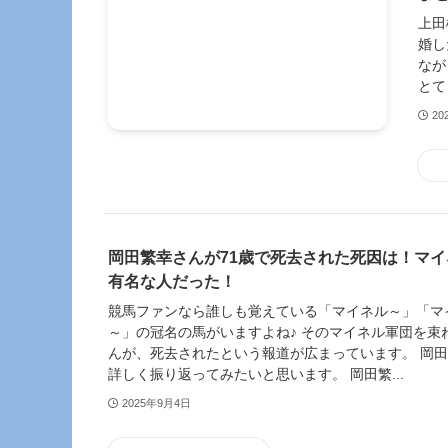
上田
婚し
なが
とて
20
岡田繁幸さんが71歳で死去された死因は！マ
有名な人だった！
競馬ファンなら誰しも覚えている「マイネル～」「マ
～」の冠名の馬がいますよね♪ そのマイネル軍団を束
んが、死去されたという報道が広まっています。 岡
詳しく振り返ってみたいと思います。 岡田繁...
2025年9月4日