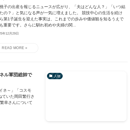
桃子の出産を報じるニュースが広がり、「夫はどんな人？」「いつ結
たの？」と気になる声が一気に増えました。 競技中心の生活を続け
ら第1子誕生を迎えた事実は、これまでの歩みや価値観を知るうえで
も重要です。さらに馴れ初めや夫婦の関...
25年12月29日
イネル軍団総帥で
人物
イネ～」「コスモ
ねていた岡田繁行さ
田繁幸さんについて