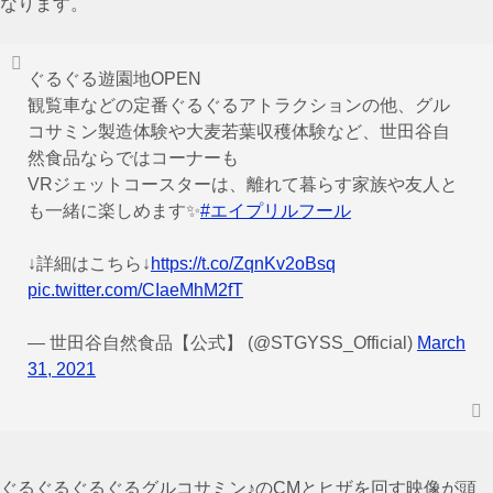
なります。
ぐるぐる遊園地OPEN
観覧車などの定番ぐるぐるアトラクションの他、グル
コサミン製造体験や大麦若葉収穫体験など、世田谷自
然食品ならではコーナーも
VRジェットコースターは、離れて暮らす家族や友人と
も一緒に楽しめます✨
#エイプリルフール
↓詳細はこちら↓
https://t.co/ZqnKv2oBsq
pic.twitter.com/CIaeMhM2fT
— 世田谷自然食品【公式】 (@STGYSS_Official)
March
31, 2021
ぐるぐるぐるぐるグルコサミン♪のCMとヒザを回す映像が頭