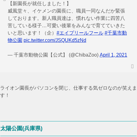
【新園長が就任しました！】
威風堂々、イケメンの園長に、職員一同なんだか緊張
しております。新人職員達は、慣れない作業に四苦八
苦している様子…可愛い後輩をみんなで育てていきた
いと思います！（企）
#エイプリールフール
#千葉市動
物公園
pic.twitter.com/JSQUKd5zNd
— 千葉市動物公園【公式】 (@ChibaZoo)
April 1, 2021
ライオン園長がパソコンを閉じ、仕事する気ゼロなのが笑えま
す！
太陽公園(兵庫県)