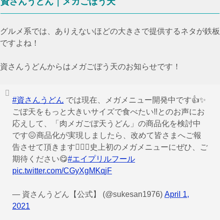
資さんうどん｜メガごぼう天
グルメ系では、ありえないほどの大きさで提供するネタが鉄板
ですよね！
資さんうどんからはメガごぼう天のお知らせです！
#資さんうどん
では現在、メガメニュー開発中です👍✨
ごぼ天をもっと大きいサイズで食べたい‼️とのお声にお
応えして、「肉メガごぼ天うどん」の商品化を検討中
です😖商品化が実現しましたら、改めて皆さまへご報
告させて頂きます🙇🏻‍♂️史上初のメガメニューにぜひ、ご
期待ください😋
#エイプリルフール
pic.twitter.com/CGyXgMKqjF
— 資さんうどん【公式】 (@sukesan1976)
April 1,
2021