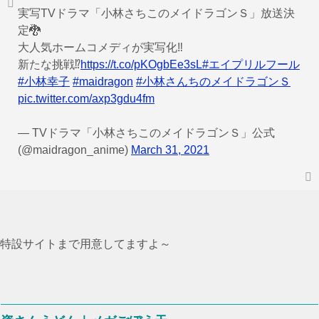
実写TVドラマ「小林さちこのメイドラゴンＳ」放送決
定🐉
大人気ホームコメディが実写化‼️
新たな挑戦⁉
https://t.co/pKOgbEe3sL
#エイプリルフール
#小林幸子
#maidragon
#小林さんちのメイドラゴンＳ
pic.twitter.com/axp3gdu4fm
— TVドラマ「小林さちこのメイドラゴンＳ」公式
(@maidragon_anime)
March 31, 2021
特設サイトまで用意してますよ～