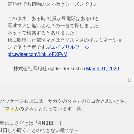
電巧社でも植物のタネ撒きシーズンです♪
このタネ、ある時 社員が豆電球はあるけど
電球マメは無いよね？の一言で探しました。
ネットで検索するとありました！
秋に収穫した電球マメはクリスマスのイルミネーショ
ンで使う予定です♪
#エイプリルフール
pic.twitter.com/LhkLoFXFvM
— 株式会社電巧社 (@de_denkosha)
March 31, 2020
パッケージ右上には「サカタのタネ」のロゴかと思いきや、
・・・
「
マサカ
のタネ」となっています、笑。
種のまきどきは
「4月1日」
！
1日しか蒔くことのできない種です～