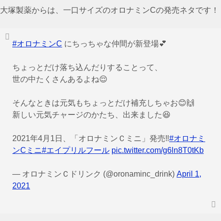
大塚製薬からは、一口サイズのオロナミンCの発売ネタです！
#オロナミンC
にちっちゃな仲間が新登場💕
ちょっとだけ落ち込んだりすることって、
世の中たくさんあるよね😌
そんなときは元気もちょっとだけ補充しちゃお😊🙌
新しい元気チャージのかたち、出来ました😆
2021年4月1日、「オロナミンＣミニ」発売‼️
#オロナミ
ンCミニ
#エイプリルフール
pic.twitter.com/g6ln8T0tKb
— オロナミンＣドリンク (@oronaminc_drink)
April 1,
2021