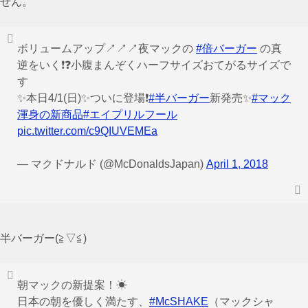
せん。
ボリュームアップ↗↗↗夜マックの
#倍バーガー
の真
逆をいく❗❓小腹まんぞくハーフサイズおてがるサイズで
す
✨本日4/1(日)✨ついに登場❗
#半バーガー
新発売✨
#マック
渾身の新商品
#エイプリルフール
pic.twitter.com/c9QIUVEMEa
— マクドナルド (@McDonaldsJapan)
April 1, 2018
半バーガー(≧▽≦)
朝マックの新提案！☀
日本の朝を優しく満たす、
#McSHAKE
（マックシャ