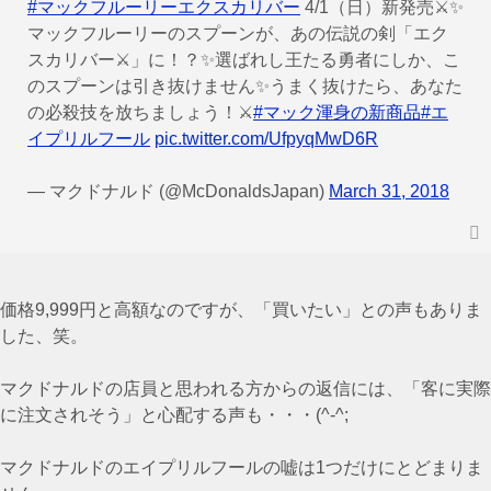
#マックフルーリーエクスカリバー
4/1（日）新発売⚔✨
マックフルーリーのスプーンが、あの伝説の剣「エク
スカリバー⚔」に！？✨選ばれし王たる勇者にしか、こ
のスプーンは引き抜けません✨うまく抜けたら、あなた
の必殺技を放ちましょう！⚔
#マック渾身の新商品
#エ
イプリルフール
pic.twitter.com/UfpyqMwD6R
— マクドナルド (@McDonaldsJapan)
March 31, 2018
価格9,999円と高額なのですが、「買いたい」との声もありま
した、笑。
マクドナルドの店員と思われる方からの返信には、「客に実際
に注文されそう」と心配する声も・・・(^-^;
マクドナルドのエイプリルフールの嘘は1つだけにとどまりま