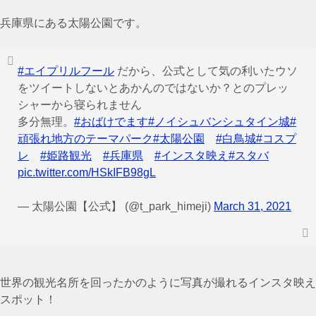
兵庫県にある太陽公園です。
#エイプリルフール
だから、公式として気の利いたウソ
をツイートしないとあかんのではないか？とのプレッ
シャーから寝られません
多分無理。
#おばけでます
#ノイシュバンシュタイン城
#
頑張れ地方のテーマパーク
#太陽公園
#白鳥城
#コスプ
レ
#姫路観光
#兵庫県
#インスタ映え
#スタバ
pic.twitter.com/HSkIFB98gL
— 太陽公園【公式】 (@t_park_himeji)
March 31, 2021
世界の観光名所を回ったかのように写真が撮れるインスタ映え
スポット！