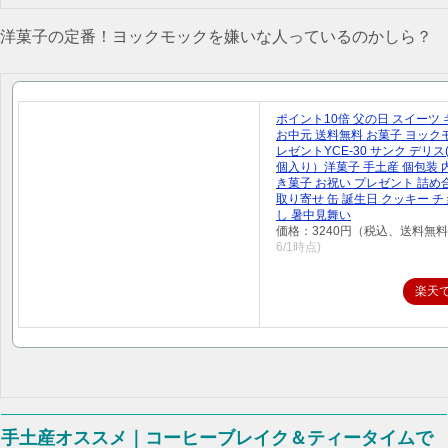
洋菓子の定番！ヨックモックを嫌いな人っているのかしら？
ポイント10倍 父の日 スイーツ
お中元 送料無料 お菓子 ヨック
レゼントYCE-30 サンク デリス(
個入り）洋菓子 手土産 個包装 
き菓子 お祝い プレゼント 詰め
取り寄せ 缶 誕生日 クッキー チ
し 暑中見舞い
価格：3240円（税込、送料無料
6/1時点)
楽天
手土産オススメ｜コーヒーブレイク＆ティータイムで