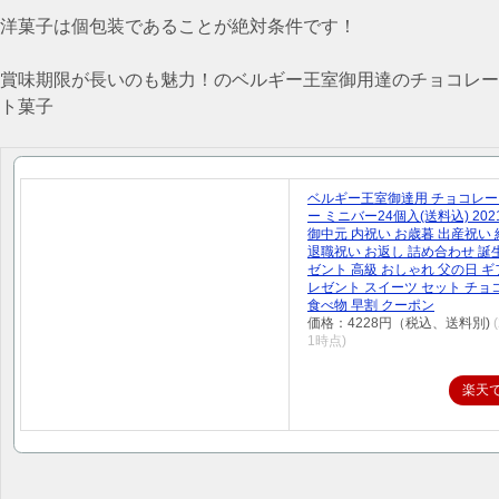
洋菓子は個包装であることが絶対条件です！
賞味期限が長いのも魅力！のベルギー王室御用達のチョコレー
ト菓子
ベルギー王室御達用 チョコレー
ー ミニバー24個入(送料込) 202
御中元 内祝い お歳暮 出産祝い
退職祝い お返し 詰め合わせ 誕
ゼント 高級 おしゃれ 父の日 ギ
レゼント スイーツ セット チョ
食べ物 早割 クーポン
価格：4228円（税込、送料別)
1時点)
楽天