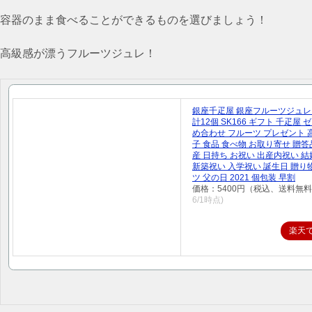
容器のまま食べることができるものを選びましょう！
高級感が漂うフルーツジュレ！
銀座千疋屋 銀座フルーツジュレ
計12個 SK166 ギフト 千疋屋 
め合わせ フルーツ プレゼント 
子 食品 食べ物 お取り寄せ 贈答
産 日持ち お祝い 出産内祝い 
新築祝い 入学祝い 誕生日 贈り
ツ 父の日 2021 個包装 早割
価格：5400円（税込、送料無料
6/1時点)
楽天