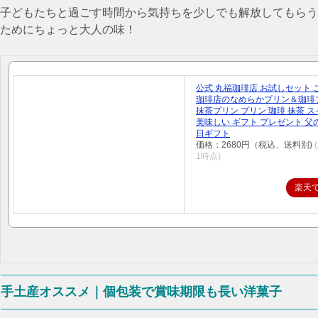
子どもたちと過ごす時間から気持ちを少しでも解放してもらう
ためにちょっと大人の味！
公式 丸福珈琲店 お試しセット 
珈琲店のなめらかプリン＆珈琲
抹茶プリン プリン 珈琲 抹茶 
美味しい ギフト プレゼント 父
日ギフト
価格：2680円（税込、送料別)
1時点)
楽天
手土産オススメ｜個包装で賞味期限も長い洋菓子