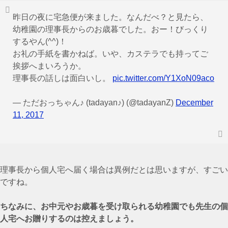
昨日の夜に宅急便が来ました。なんだべ？と見たら、
幼稚園の理事長からのお歳暮でした。おー！びっくり
するやん(^^)！
お礼の手紙を書かねば。いや、カステラでも持ってご
挨拶へまいろうか。
理事長の話しは面白いし。
pic.twitter.com/Y1XoN09aco
— ただおっちゃん♪ (tadayan♪) (@tadayanZ)
December
11, 2017
理事長から個人宅へ届く場合は異例だとは思いますが、すごい
ですね。
ちなみに、お中元やお歳暮を受け取られる幼稚園でも先生の個
人宅へお贈りするのは控えましょう。