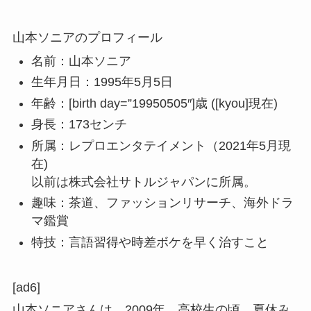
山本ソニアのプロフィール
名前：山本ソニア
生年月日：1995年5月5日
年齢：[birth day=”19950505″]歳 ([kyou]現在)
身長：173センチ
所属：レプロエンタテイメント（2021年5月現
在)
以前は株式会社サトルジャパンに所属。
趣味：茶道、ファッションリサーチ、海外ドラ
マ鑑賞
特技：言語習得や時差ボケを早く治すこと
[ad6]
山本ソニアさんは、2009年、高校生の頃、夏休み