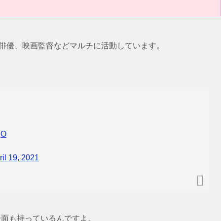
eや俳優、映画監督などマルチに活動しています。
qO
ril 19, 2021
一面も持っているんですよ。