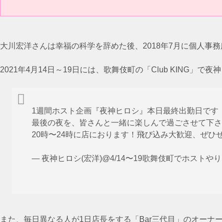
大川宏洋さんは幸福の科学を辞めた後、2018年7月に個人事務
2021年4月14日～19日には、歌舞伎町の「Club KING
1週間ホスト企画『夜神ヒロシ』本日最終出勤日です
最後の夜を、皆さんと一緒に楽しんで過ごさせて下さい☺
20時〜24時に店におります！飛び込み大歓迎、ぜひぜ
— 夜神ヒロシ(宏洋)@4/14〜19歌舞伎町でホストやります
また、毎日異なる人が1日店長をする「Bar三代目」のオー