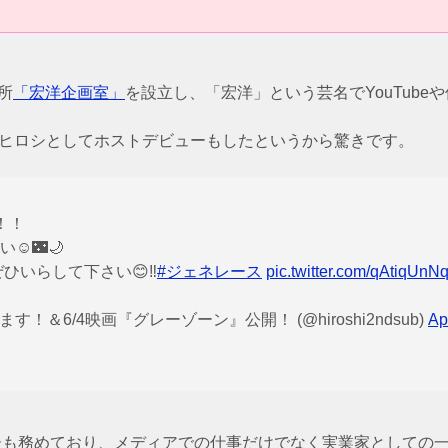
所
「宏洋企画室」
を設立し、「宏洋」という芸名でYouTub
」で夜神ヒロシとしてホストデビューもしたというから驚きです。
！！
️🌃🌙
ひいらして下さい😊‼️
#ジェネレース
pic.twitter.com/qAtiqUnN
！＆6/4映画『グレーゾーン』公開！ (@hiroshi2ndsub)
Ap
ナーも務めており、メディアでの仕事だけでなく実業家としての