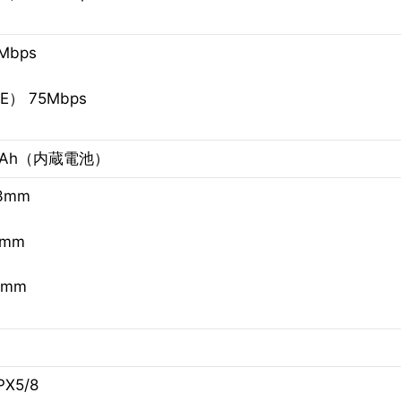
8Mbps
E） 75Mbps
mAh（内蔵電池）
3mm
7mm
3mm
X5/8