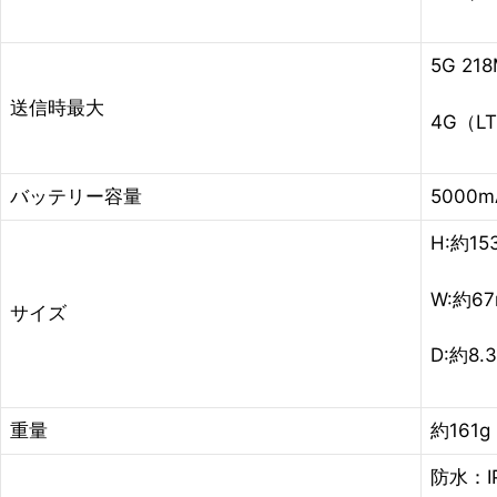
5G 21
送信時最大
4G（LT
バッテリー容量
5000
H:約15
W:約6
サイズ
D:約8.
重量
約161g
防水：IP