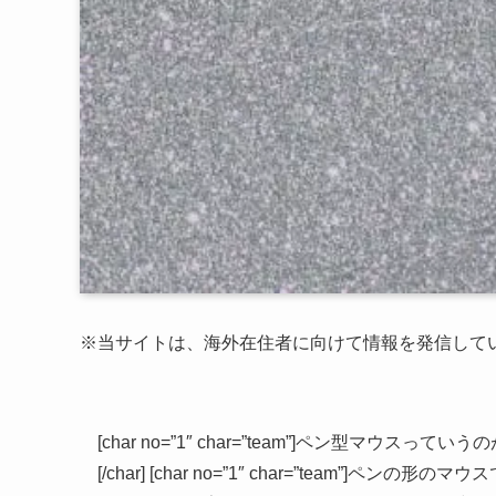
※当サイトは、海外在住者に向けて情報を発信して
[char no=”1″ char=”team”]ペン型マウスっていうのが
[/char] [char no=”1″ char=”team”]ペンの形