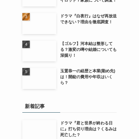
イロット？家族について調査！
ドラマ『白夜行』はなぜ再放送
できない？理由を徹底調査！
【ゴルフ】河本結は整形して
る？激変の噂や結婚についても
深掘り！
玉置恭一の経歴と本業(勤め先)
は！開錠の費用や年収はいく
ら？
新着記事
ドラマ『君と世界が終わる日
に』打ち切り理由は？くるみは
死亡した？