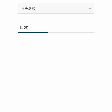
ア
ー
カ
イ
目次
ブ