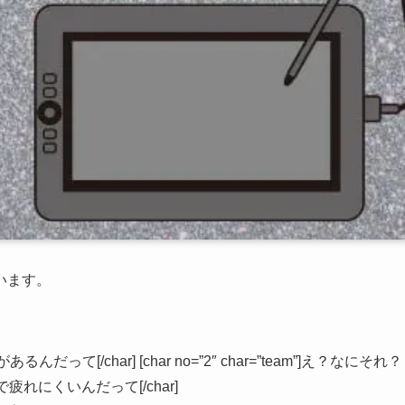
います。
あるんだって[/char] [char no=”2″ char=”team”]え？なにそれ？
のマウスで疲れにくいんだって[/char]