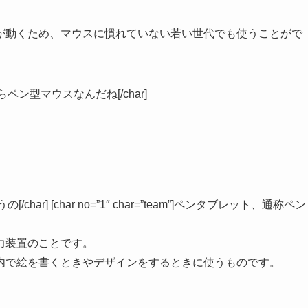
が動くため、マウスに慣れていない若い世代でも使うことがで
スだからペン型マウスなんだね[/char]
の[/char] [char no=”1″ char=”team”]ペンタブレット、通称ペン
力装置のことです。
内で絵を書くときやデザインをするときに使うものです。