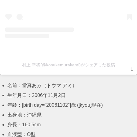
村上 幸将(@kosukemurakami)がシェアした投稿
名前：當真あみ（トウマ アミ）
生年月日：2006年11月2日
年齢：[birth day=”20061102″]歳 ([kyou]現在)
出身地：沖縄県
身長：160.5cm
血液型：O型