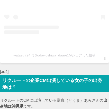
watasu (24)(@today.oshiwa_daare)がシェアした投稿
[ad4]
リクルートの企業CM出演している女の子の出身
地は？
リクルートのCMに出演している當真（とうま）あみさんの
出
身地は沖縄県
です。