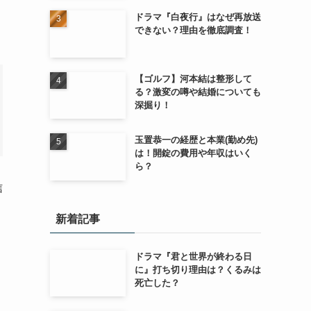
ドラマ『白夜行』はなぜ再放送
できない？理由を徹底調査！
【ゴルフ】河本結は整形して
る？激変の噂や結婚についても
深掘り！
玉置恭一の経歴と本業(勤め先)
は！開錠の費用や年収はいく
ら？
信
新着記事
ドラマ『君と世界が終わる日
に』打ち切り理由は？くるみは
死亡した？