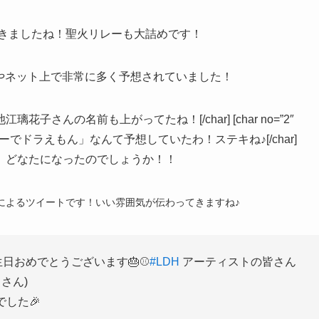
てきましたね！聖火リレーも大詰めです！
erやネット上で非常に多く予想されていました！
や池江璃花子さんの名前も上がってたね！[/char] [char no=”2″
ターでドラえもん」なんて予想していたわ！ステキね♪[/char]
、どなたになったのでしょうか！！
公式】によるツイートです！いい雰囲気が伝わってきますね♪
日おめでとうございます🎂⚾
#LDH
アーティストの皆さん
さん)
した🎉