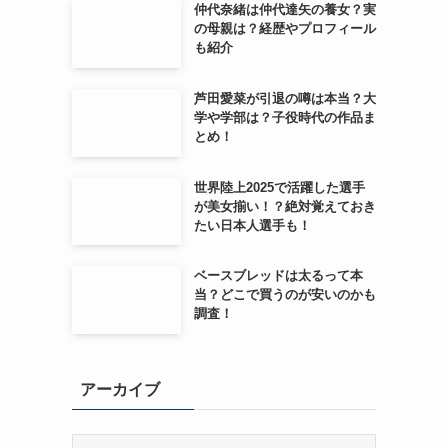
仲代奈緒は仲代達矢の養女？実
の母親は？経歴やプロフィール
も紹介
芦田愛菜が引退の噂は本当？大
学や学部は？子役時代の作品ま
とめ！
世界陸上2025で活躍した選手
が美女揃い！？絶対覚えておき
たい日本人選手も！
ベースブレッドは太るって本
当？どこで買うのが安いのかも
調査！
アーカイブ
ア