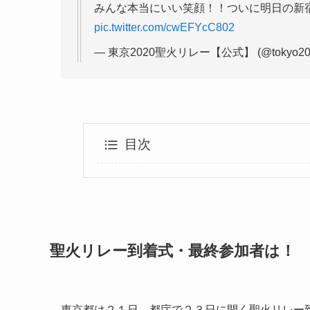
みんな本当にいい笑顔！！ついに明日の新
pic.twitter.com/cwEFYcC802
— 東京2020聖火リレー【公式】 (@tokyo202
目次
聖火リレー到着式・最終参加者は！
東京都は２１日、都庁で２３日に開く聖火リレー