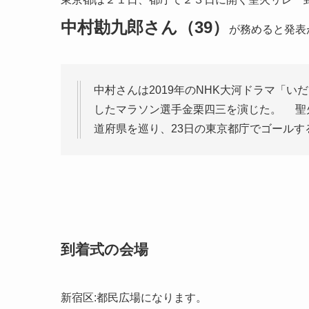
中村勘九郎さん（39）
が務めると発表
中村さんは2019年のNHK大河ドラマ「
いだ
したマラソン選手
金栗四三
を演じた。 聖火
道府県を巡り、23日の
東京都庁
でゴールす
到着式の会場
新宿区
:都民広場になります。