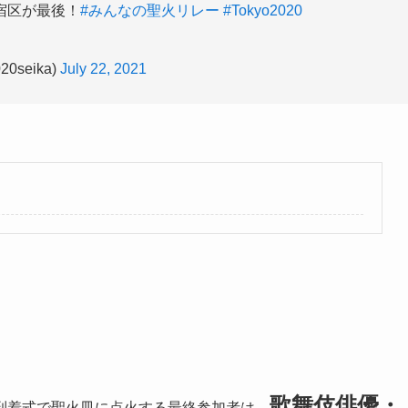
宿区が最後！
#みんなの聖火リレー
#Tokyo2020
0seika)
July 22, 2021
歌舞伎俳優・
到着式で聖火皿に点火する最終参加者は、