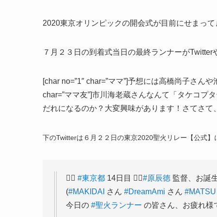
2020東京オリンピックの開会式が目前にせまっ
７月２３日の到着式当日の最終ランナーがTwitt
[char no=”1″ char=”ママ”]予想には高橋尚子さん
char=”ママ友”]市川海老蔵さんなんて「タケコプ
だれになるのか？大変興味があります！さてさて
下のTwitterは６月２２日の東京2020聖火リレー【
🏃‍♀️
#東京都
14日目 🏃‍♂️
#原辰徳
監督、お誕生
(
#MAKIDAI
さん
#DreamAmi
さん
#MATSU
今日の
#聖火ランナー
の皆さん、お疲れ様で