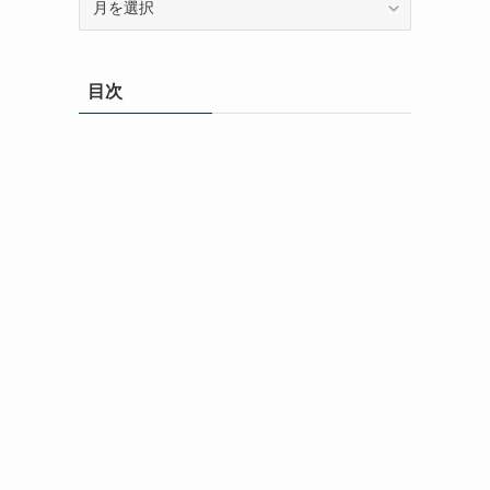
ー
カ
イ
目次
ブ