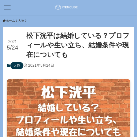
ホーム
人物
松下洸平は結婚している？プロフ
2021
ィールや生い立ち、結婚条件や現
5/24
在についても
2021年5月24日
人物