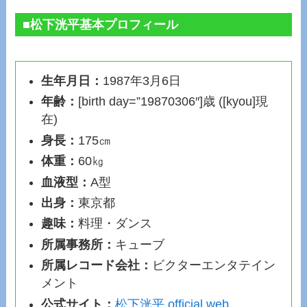
■松下洸平基本プロフィール
生年月日：
1987年3月6日
年齢：
[birth day=”19870306″]歳 ([kyou]現
在)
身長：
175㎝
体重：
60㎏
血液型：
A型
出身：
東京都
趣味：
料理・ダンス
所属事務所：
キューブ
所属レコード会社：
ビクターエンタテイン
メント
公式サイト：
松下洸平 official web