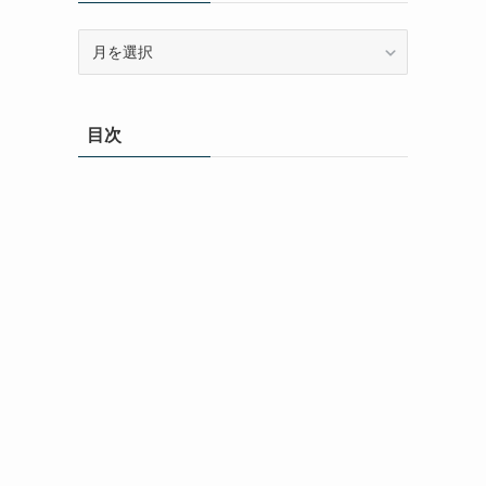
ア
ー
カ
イ
目次
ブ