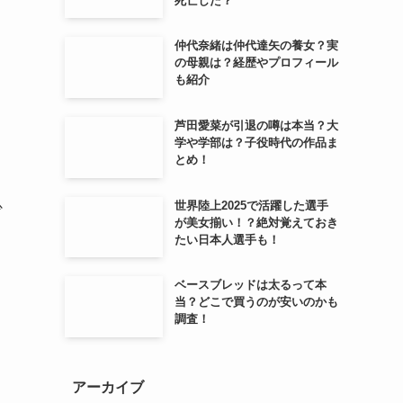
死亡した？
仲代奈緒は仲代達矢の養女？実
の母親は？経歴やプロフィール
も紹介
芦田愛菜が引退の噂は本当？大
学や学部は？子役時代の作品ま
とめ！
世界陸上2025で活躍した選手
少
が美女揃い！？絶対覚えておき
たい日本人選手も！
ベースブレッドは太るって本
当？どこで買うのが安いのかも
調査！
アーカイブ