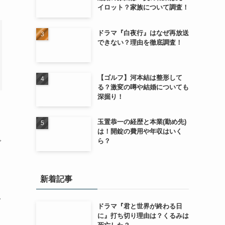
イロット？家族について調査！
ドラマ『白夜行』はなぜ再放送
できない？理由を徹底調査！
【ゴルフ】河本結は整形して
る？激変の噂や結婚についても
深掘り！
玉置恭一の経歴と本業(勤め先)
は！開錠の費用や年収はいく
ら？
で
新着記事
で
ドラマ『君と世界が終わる日
に』打ち切り理由は？くるみは