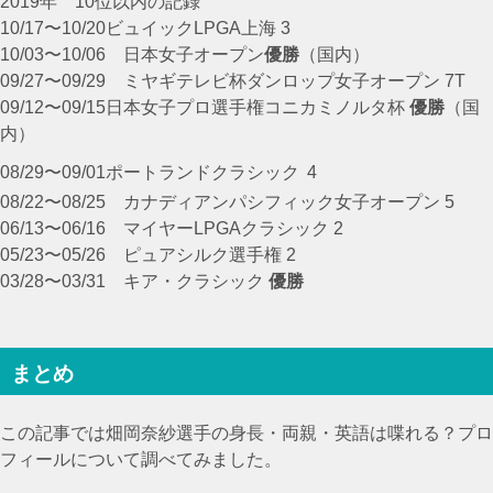
2019年 10位以内の記録
10/17〜10/20ビュイックLPGA上海 3
10/03〜10/06 日本女子オープン
優勝
（国内）
09/27〜09/29 ミヤギテレビ杯ダンロップ女子オープン 7T
09/12〜09/15
日本女子プロ選手権コニカミノルタ杯
優勝
（国
内）
08/29〜09/01
ポートランドクラシック
4
08/22〜08/25
カナディアンパシフィック女子オープン 5
06/13〜06/16
マイヤーLPGAクラシック 2
05/23〜05/26
ピュアシルク選手権 2
03/28〜03/31
キア・クラシック
優勝
まとめ
この記事では畑岡奈紗選手の身長・両親・英語は喋れる？プロ
フィールについて調べてみました。