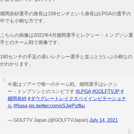
畑岡奈紗選手の身長は158センチという身長はLPGAの選手の
中でも小柄な方です。
こちらの画像は2021年4月畑岡選手とレクシー・トンプソン選
手とのチーム戦で画像です。
180センチの手足の長いレクシー選手と並ぶとだいぶ小柄なの
がわかります。
今週はツアーで唯一のチーム戦。畑岡選手はレクシ
ー・トンプソンとのコンビです
#LPGA
#GOLFTVJP
#
畑岡奈紗
#ダウグレートレイクスベイインビテーショナ
ル
#Nasa
pic.twitter.com/xSJwPjzfbu
— GOLFTV Japan (@GOLFTVJapan)
July 14, 2021