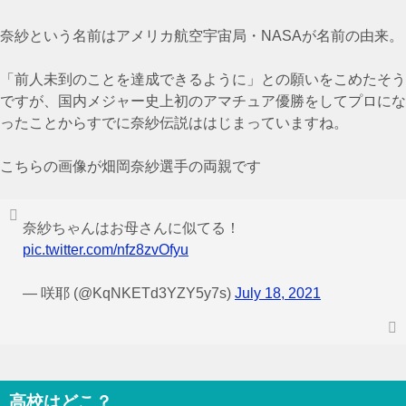
奈紗という名前は
アメリカ航空宇宙局・NASAが名前の由来。
「前人未到のことを達成できるように」との願いをこめたそう
ですが、国内メジャー史上初のアマチュア優勝をしてプロにな
ったことからすでに奈紗伝説ははじまっていますね。
こちらの画像が畑岡奈紗選手の両親です
奈紗ちゃんはお母さんに似てる！
pic.twitter.com/nfz8zvOfyu
— 咲耶 (@KqNKETd3YZY5y7s)
July 18, 2021
高校はどこ？