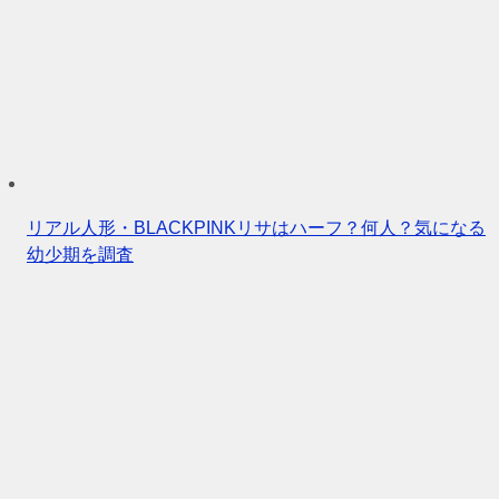
リアル人形・BLACKPINKリサはハーフ？何人？気になる
幼少期を調査