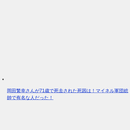
岡田繁幸さんが71歳で死去された死因は！マイネル軍団総
帥で有名な人だった！