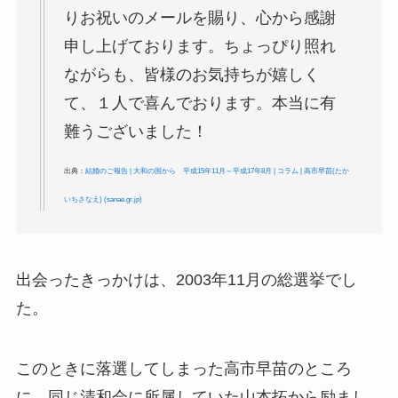
りお祝いのメールを賜り、心から感謝
申し上げております。ちょっぴり照れ
ながらも、皆様のお気持ちが嬉しく
て、１人で喜んでおります。本当に有
難うございました！
出典：
結婚のご報告 | 大和の国から 平成15年11月～平成17年8月 | コラム | 高市早苗(たか
いちさなえ) (sanae.gr.jp)
出会ったきっかけは、2003年11月の総選挙でし
た。
このときに落選してしまった高市早苗のところ
に、同じ清和会に所属していた山本拓から励まし