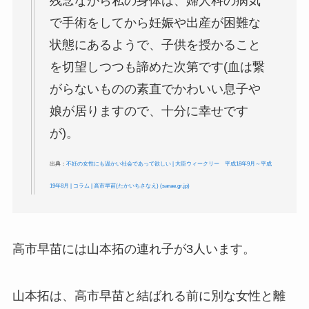
残念ながら私の身体は、婦人科の病気
で手術をしてから妊娠や出産が困難な
状態にあるようで、子供を授かること
を切望しつつも諦めた次第です(血は繋
がらないものの素直でかわいい息子や
娘が居りますので、十分に幸せです
が)。
出典：
不妊の女性にも温かい社会であって欲しい | 大臣ウィークリー 平成18年9月～平成
19年8月 | コラム | 高市早苗(たかいちさなえ) (sanae.gr.jp)
高市早苗には山本拓の連れ子が3人います。
山本拓は、高市早苗と結ばれる前に別な女性と離