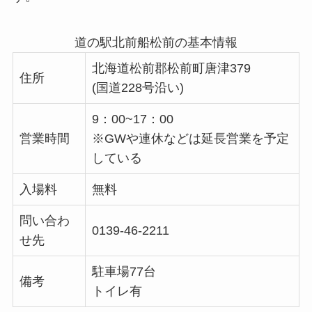
道の駅北前船松前の基本情報
北海道松前郡松前町唐津379
住所
(国道228号沿い)
9：00~17：00
営業時間
※GWや連休などは延長営業を予定
している
入場料
無料
問い合わ
0139-46-2211
せ先
駐車場77台
備考
トイレ有