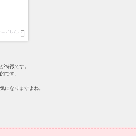
植草陽(はる) RumnsRoad ラムンスロード(@rumnsroad_20215)がシェアした投稿
が特徴です。
的です。
気になりますよね。