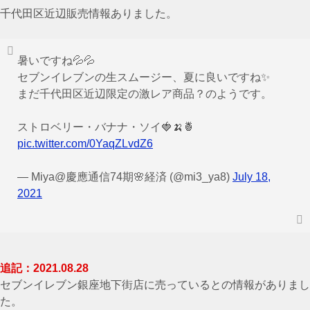
千代田区近辺販売情報ありました。
暑いですね💦💦
セブンイレブンの生スムージー、夏に良いですね✨
まだ千代田区近辺限定の激レア商品？のようです。
ストロベリー・バナナ・ソイ🍓🍌🍍
pic.twitter.com/0YaqZLvdZ6
— Miya@慶應通信74期🌸経済 (@mi3_ya8)
July 18,
2021
追記：2021.08.28
セブンイレブン銀座地下街店に売っているとの情報がありまし
た。