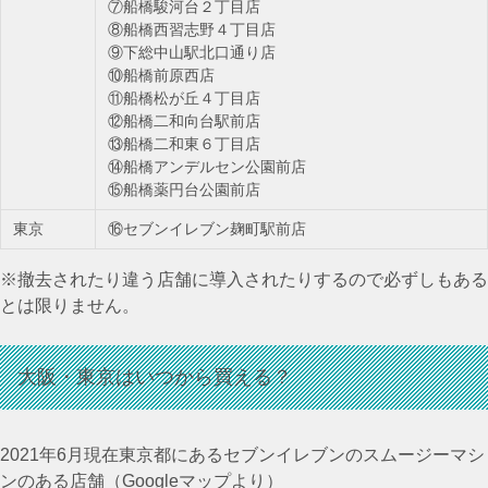
⑦船橋駿河台２丁目店
⑧船橋西習志野４丁目店
⑨下総中山駅北口通り店
⑩船橋前原西店
⑪船橋松が丘４丁目店
⑫船橋二和向台駅前店
⑬船橋二和東６丁目店
⑭船橋アンデルセン公園前店
⑮船橋薬円台公園前店
東京
⑯セブンイレブン麹町駅前店
※撤去されたり違う店舗に導入されたりするので必ずしもある
とは限りません。
大阪・東京はいつから買える？
2021年6月現在東京都にあるセブンイレブンのスムージーマシ
ンのある店舗（Googleマップより）