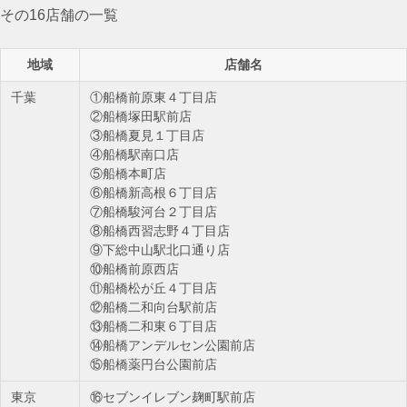
その16店舗の一覧
地域
店舗名
千葉
①船橋前原東４丁目店
②船橋塚田駅前店
③船橋夏見１丁目店
④船橋駅南口店
⑤船橋本町店
⑥船橋新高根６丁目店
⑦船橋駿河台２丁目店
⑧船橋西習志野４丁目店
⑨下総中山駅北口通り店
⑩船橋前原西店
⑪船橋松が丘４丁目店
⑫船橋二和向台駅前店
⑬船橋二和東６丁目店
⑭船橋アンデルセン公園前店
⑮船橋薬円台公園前店
東京
⑯セブンイレブン麹町駅前店