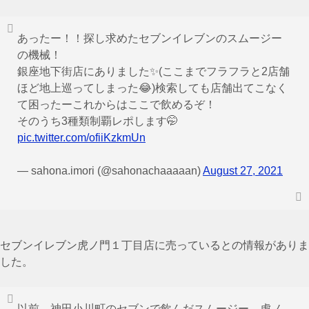
あったー！！探し求めたセブンイレブンのスムージー
の機械！
銀座地下街店にありました✨(ここまでフラフラと2店舗
ほど地上巡ってしまった😂)検索しても店舗出てこなく
て困ったーこれからはここで飲めるぞ！
そのうち3種類制覇レポします🤭
pic.twitter.com/ofiiKzkmUn
— sahona.imori (@sahonachaaaaan)
August 27, 2021
セブンイレブン虎ノ門１丁目店に売っているとの情報がありま
した。
以前、神田小川町のセブンで飲んだスムージー。虎ノ