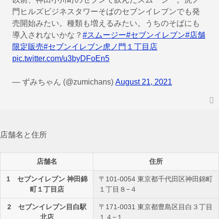
門ヒルズビジネスタワーそばのセブンイレブンでも発
売開始みたい。種類も増えるみたい。うちのそばにも
導入されないかな？
#スムージー
#セブンイレブン
#店舗
限定販売
#セブンイレブン虎ノ門１丁目店
pic.twitter.com/u3byDFoEn5
— ずみちゃん (@zumichans)
August 21, 2021
店舗名と住所
店舗名
住所
1 セブンイレブン 神田錦
〒101-0054 東京都千代田区神田錦町
町１丁目店
１丁目８−４
2 セブンイレブン目白駅
〒171-0031 東京都豊島区目白３丁目
北店
１４−１