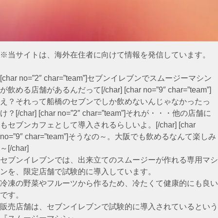
※当サイトは、海外在住者に向けて情報を発信しています。
[char no=”2″ char=”team”]セブンイレブンでスムージーマシン
が飲める店舗があるんだって[/char] [char no=”9″ char=”team”]
え？それって船橋のセブンでしか飲めないんじゃなかったっ
け？[/char] [char no=”2″ char=”team”]それが・・・他の店舗に
もセブンカフェとして導入されるらしいよ。[/char] [char
no=”9″ char=”team”]そうなの～。大阪でも飲めるなんて楽しみ
～[/char]
セブンイレブンでは、出来立てのスムージーが作れる専用マシ
ンを、限定店舗で試験的に導入しています。
冷凍の野菜やフルーツから作るため、冷たくて健康的にも良い
です。
販売店舗は、セブンイレブンで試験的に導入されているという