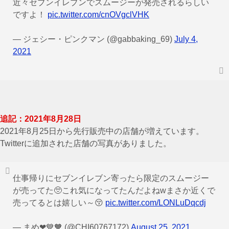
近々セブンイレブンでスムージーが発売されるらしい
ですよ！
pic.twitter.com/cnOVgclVHK
— ジェシー・ピンクマン (@gabbaking_69)
July 4,
2021
追記：2021年8月28日
2021年8月25日から先行販売中の店舗が増えています。
Twitterに追加された店舗の写真がありました。
仕事帰りにセブンイレブン寄ったら限定のスムージー
が売ってた🥺これ気になってたんだよねwまさか近くで
売ってるとは嬉しい～😚
pic.twitter.com/LONLuDqcdj
— まめ❤💙🧡 (@CHI60767172)
August 25, 2021