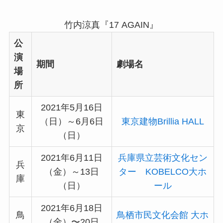
竹内涼真『17 AGAIN』
公
演
期間
劇場名
場
所
2021年5月16日
東
（日）～6月6日
東京建物Brillia HALL
京
（日）
2021年6月11日
兵庫県立芸術文化セン
兵
（金）～13日
ター KOBELCO大ホ
庫
（日）
ール
2021年6月18日
鳥
鳥栖市民文化会館 大ホ
（金）〜20日