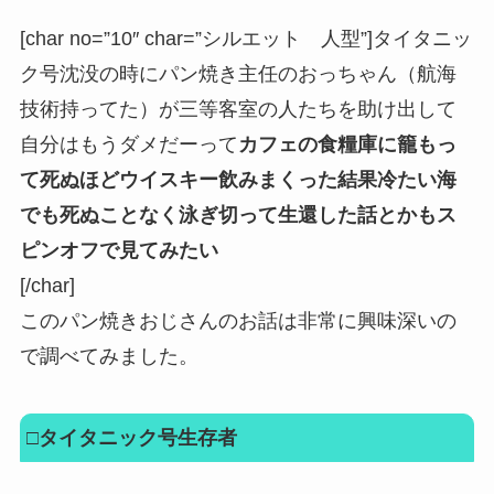
[char no=”10″ char=”シルエット 人型”]タイタニッ
ク号沈没の時にパン焼き主任のおっちゃん（航海
技術持ってた）が三等客室の人たちを助け出して
自分はもうダメだーって
カフェの食糧庫に籠もっ
て死ぬほどウイスキー飲みまくった結果冷たい海
でも死ぬことなく泳ぎ切って生還した話とかもス
ピンオフで見てみたい
[/char]
このパン焼きおじさんのお話は非常に興味深いの
で調べてみました。
□
タイタニック号生存者