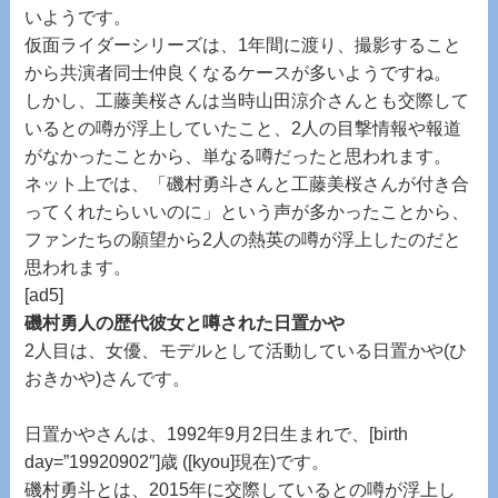
いようです。
仮面ライダーシリーズは、1年間に渡り、撮影すること
から共演者同士仲良くなるケースが多いようですね。
しかし、工藤美桜さんは当時山田涼介さんとも交際して
いるとの噂が浮上していたこと、2人の目撃情報や報道
がなかったことから、単なる噂だったと思われます。
ネット上では、「磯村勇斗さんと工藤美桜さんが付き合
ってくれたらいいのに」という声が多かったことから、
ファンたちの願望から2人の熱英の噂が浮上したのだと
思われます。
[ad5]
磯村勇人の歴代彼女と噂された日置かや
2人目は、女優、モデルとして活動している日置かや(ひ
おきかや)さんです。
日置かやさんは、1992年9月2日生まれで、[birth
day=”19920902″]歳 ([kyou]現在)です。
磯村勇斗とは、2015年に交際しているとの噂が浮上し