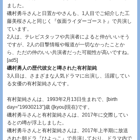
ました。
磯村勇斗さんと日置かやさんも、1人目でご紹介した工
藤美桜さんと同じく『仮面ライダーゴースト』で共演し
ています。
2人は、テレビスタッフや共演者によると仲がいいそう
ですが、2人の目撃情報や報道が一切なかったことか
ら、ただの仲のいい共演者だった可能性が高いですね。
[ad5]
磯村勇人の歴代彼女と噂された有村架純
3人目は、さまざまな人気ドラマに出演し、活躍してい
る女優の有村架純さんです。
有村架純さんは、1993年2月13日生まれで、[birth
day=”19930213″]歳 ([kyou]現在)です。
磯村勇斗さんと有村架純さんは、2017年に交際してい
るとの噂が浮上しました。
磯村勇斗さんと有村架純さんは、2017年上半期に放送
された朝ドラ『ひよっこ』で共演しており、ドラマ内で