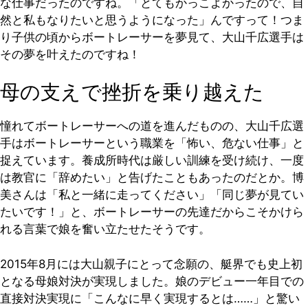
な仕事だったのですね。「とてもかっこよかったので、自
然と私もなりたいと思うようになった」んですって！つま
り子供の頃からボートレーサーを夢見て、大山千広選手は
その夢を叶えたのですね！
母の支えで挫折を乗り越えた
憧れてボートレーサーへの道を進んだものの、大山千広選
手はボートレーサーという職業を「怖い、危ない仕事」と
捉えています。養成所時代は厳しい訓練を受け続け、一度
は教官に「辞めたい」と告げたこともあったのだとか。博
美さんは「私と一緒に走ってください」「同じ夢が見てい
たいです！」と、ボートレーサーの先達だからこそかけら
れる言葉で娘を奮い立たせたそうです。
2015年8月には大山親子にとって念願の、艇界でも史上初
となる母娘対決が実現しました。娘のデビュー一年目での
直接対決実現に「こんなに早く実現するとは……」と驚い