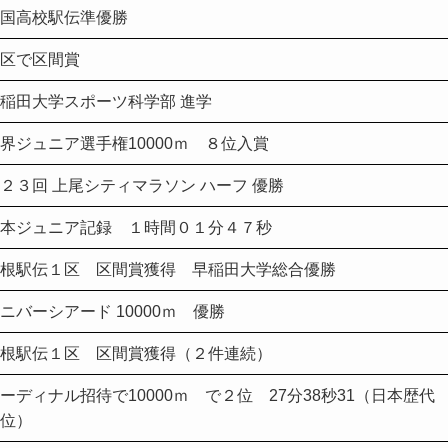
国高校駅伝準優勝
区で区間賞
稲田大学スポーツ科学部 進学
界ジュニア選手権10000ｍ ８位入賞
２３回 上尾シティマラソン ハーフ 優勝
本ジュニア記録 １時間０１分４７秒
根駅伝１区 区間賞獲得 早稲田大学総合優勝
ニバーシアード 10000ｍ 優勝
根駅伝１区 区間賞獲得（２件連続）
ーディナル招待で10000ｍ で２位 27分38秒31（日本歴代
位）