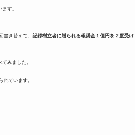
います。
回書き替えて、
記録樹立者に贈られる報奨金１億円を２度受け
べてみました。
られています。