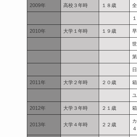
2009年
高校３年時
１８歳
全
１
2010年
大学１年時
１９歳
早
世
第
日
2011年
大学２年時
２０歳
箱
ユ
2012年
大学３年時
２１歳
箱
カ
2013年
大学４年時
２２歳
４