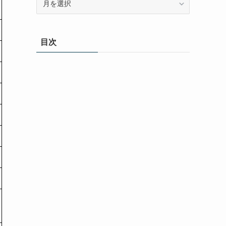
ー
カ
イ
目次
ブ