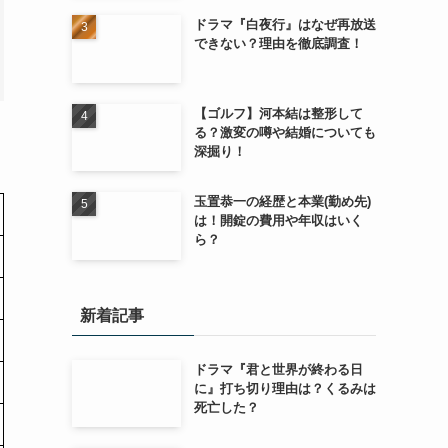
ドラマ『白夜行』はなぜ再放送
できない？理由を徹底調査！
【ゴルフ】河本結は整形して
る？激変の噂や結婚についても
深掘り！
玉置恭一の経歴と本業(勤め先)
は！開錠の費用や年収はいく
ら？
新着記事
ドラマ『君と世界が終わる日
に』打ち切り理由は？くるみは
死亡した？