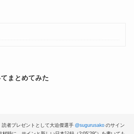
いてまとめてみた
は、読者プレゼントとして大迫傑選手
@sugurusako
のサイン
時に、サインと新しい日本記録（2:05’29″）を書いても