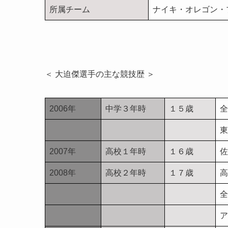
所属チーム
ナイキ・オレゴン・
＜ 大迫傑選手の主な競技歴 ＞
2006年
中学３年時
１５歳
全
東
2007年
高校１年時
１６歳
佐
2008年
高校２年時
１７歳
高
全
ア