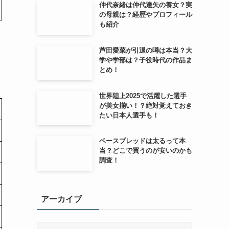
仲代奈緒は仲代達矢の養女？実
の母親は？経歴やプロフィール
も紹介
芦田愛菜が引退の噂は本当？大
学や学部は？子役時代の作品ま
とめ！
世界陸上2025で活躍した選手
が美女揃い！？絶対覚えておき
たい日本人選手も！
ベースブレッドは太るって本
当？どこで買うのが安いのかも
調査！
アーカイブ
ア