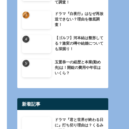
て調査！
ドラマ『白夜行』はなぜ再放
送できない？理由を徹底調
査！
【ゴルフ】河本結は整形して
る？激変の噂や結婚について
も深掘り！
玉置恭一の経歴と本業(勤め
先)は！開錠の費用や年収は
いくら？
新着記事
ドラマ『君と世界が終わる日
に』打ち切り理由は？くるみ