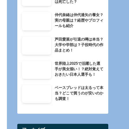
は死亡した？
仲代奈緒は仲代達矢の養女？
実の母親は？経歴やプロフィ
ールも紹介
芦田愛菜が引退の噂は本当？
大学や学部は？子役時代の作
品まとめ！
世界陸上2025で活躍した選
手が美女揃い！？絶対覚えて
おきたい日本人選手も！
ベースブレッドは太るって本
当？どこで買うのが安いのか
も調査！