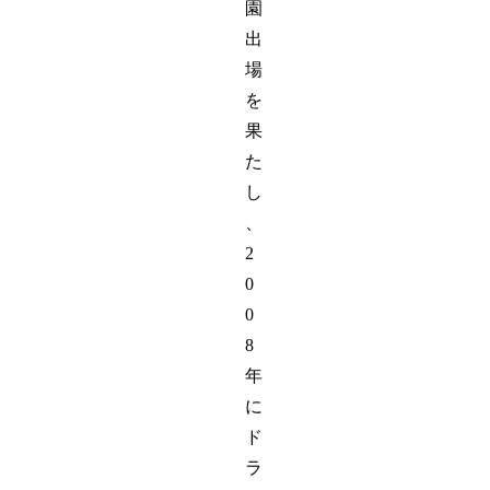
園
出
場
を
果
た
し
、
2
0
0
8
年
に
ド
ラ