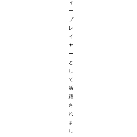
ィ
ー
プ
レ
イ
ヤ
ー
と
し
て
活
躍
さ
れ
ま
し