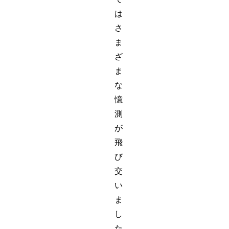
は
さ
ま
ざ
ま
な
憶
測
が
飛
び
交
い
ま
し
た