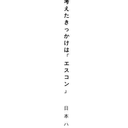
考
え
た
き
っ
か
け
は
「
エ
ス
コ
ン
」
日
本
ハ