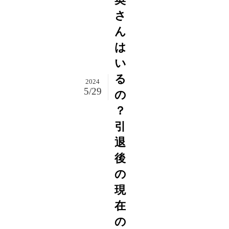
さ
ん
は
い
る
2024
5/29
の
？
引
退
後
の
現
在
の