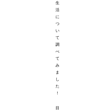
生
活
に
つ
い
て
調
べ
て
み
ま
し
た
！
目