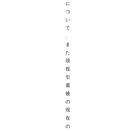
に
つ
い
て
、
ま
た
現
役
引
退
後
の
現
在
の