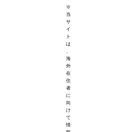
※
当
サ
イ
ト
は
、
海
外
在
住
者
に
向
け
て
情