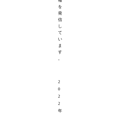
報
を
発
信
し
て
い
ま
す
。
2
0
2
2
年