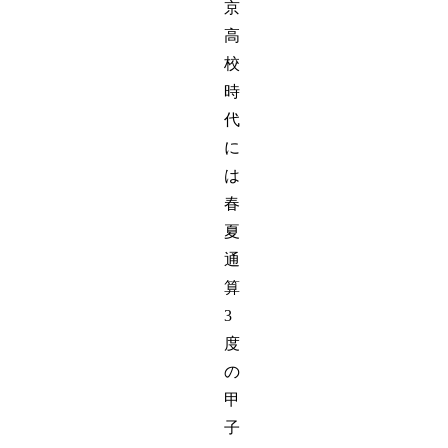
京
高
校
時
代
に
は
春
夏
通
算
3
度
の
甲
子