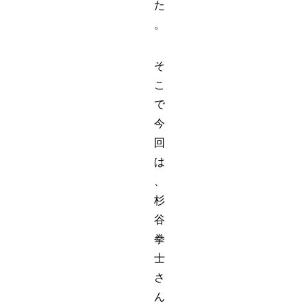
た
。
そ
こ
で
今
回
は
、
杉
谷
拳
士
さ
ん