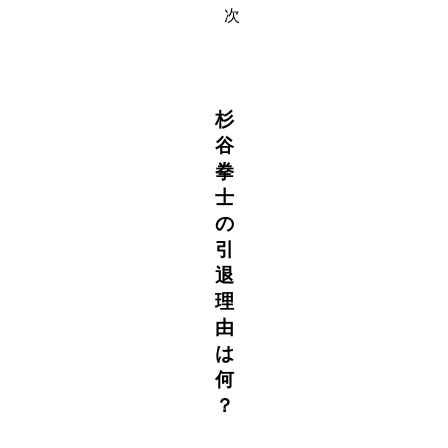
次
杉
谷
拳
士
の
引
退
理
由
は
何
？