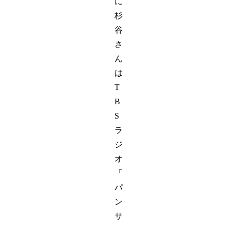
に
杉
谷
さ
ん
は
T
B
S
ラ
ジ
オ
「
パ
ン
サ