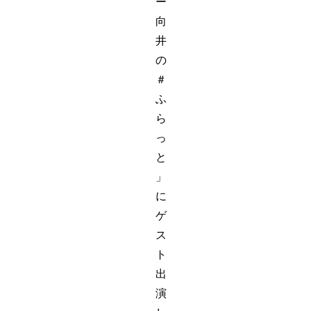
ー
向
井
の
＃
ふ
ら
っ
と
」
に
ゲ
ス
ト
出
演