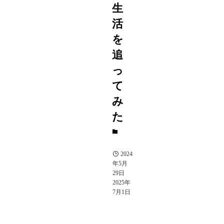
生
活
を
追
っ
て
み
た
人
物
2024
年5月
29日
2025年
7月1日