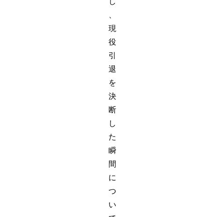
し
、
現
役
引
退
を
決
断
し
た
瞬
間
に
つ
い