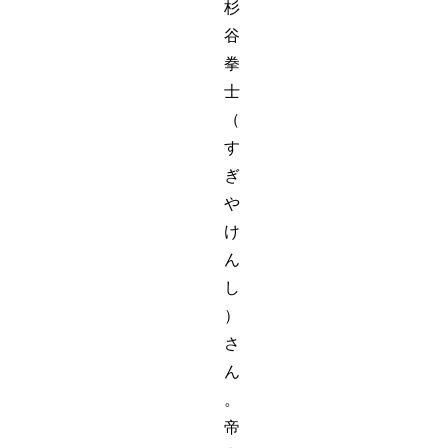
杉
谷
拳
士
（
す
ぎ
や
け
ん
し
）
さ
ん
。
帝