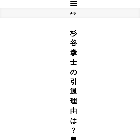
ホーム
人物
杉
谷
拳
士
の
引
退
理
由
は
？
奥