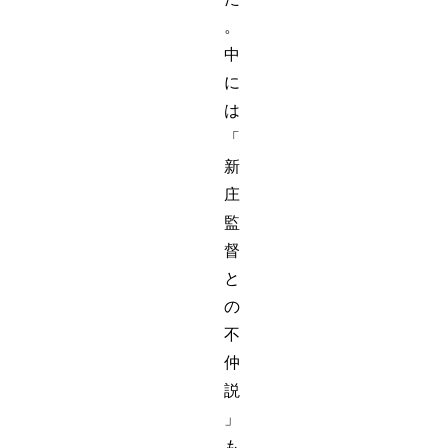
。
中
に
は
「
新
庄
監
督
と
の
不
仲
説
」
も