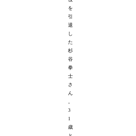
を
引
退
し
た
杉
谷
拳
士
さ
ん
。
3
1
歳
と