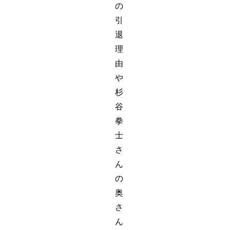
の
引
退
理
由
や
杉
谷
拳
士
さ
ん
の
奥
さ
ん