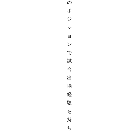
の
ポ
ジ
シ
ョ
ン
で
試
合
出
場
経
験
を
持
ち