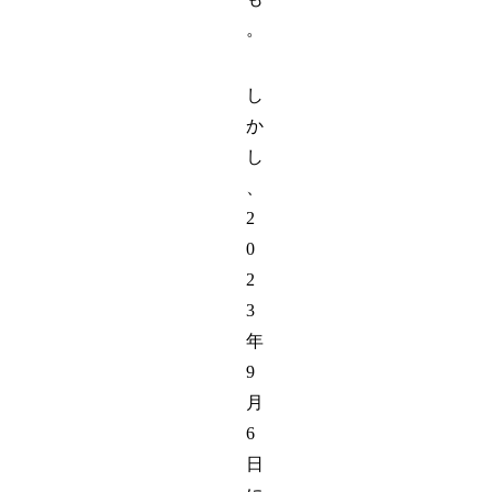
。
し
か
し
、
2
0
2
3
年
9
月
6
日