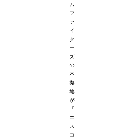
ム
フ
ァ
イ
タ
ー
ズ
の
本
拠
地
が
「
エ
ス
コ