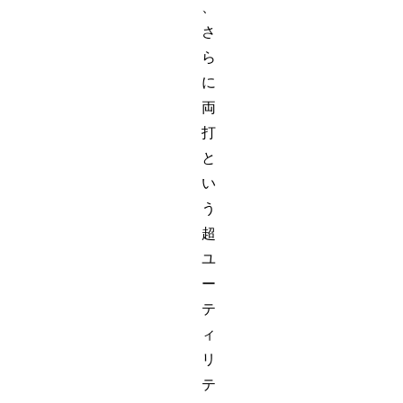
、
さ
ら
に
両
打
と
い
う
超
ユ
ー
テ
ィ
リ
テ