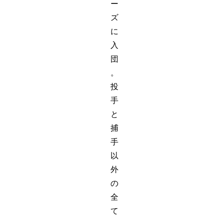
ー
ズ
に
入
団
。
投
手
と
捕
手
以
外
の
全
て