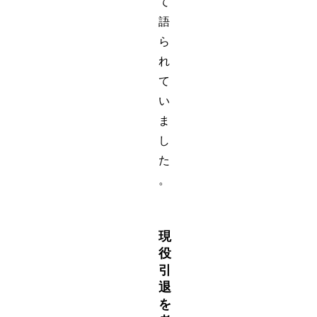
て
語
ら
れ
て
い
ま
し
た
。
現
役
引
退
を