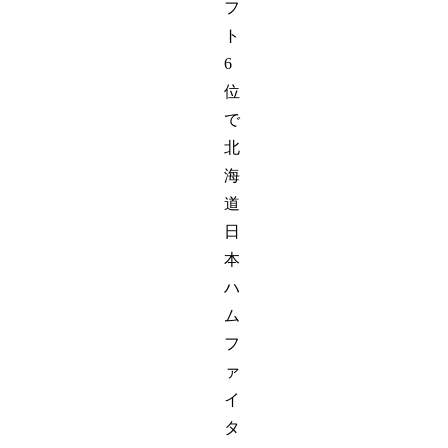
フ
ト
6
位
で
北
海
道
日
本
ハ
ム
フ
ァ
イ
タ