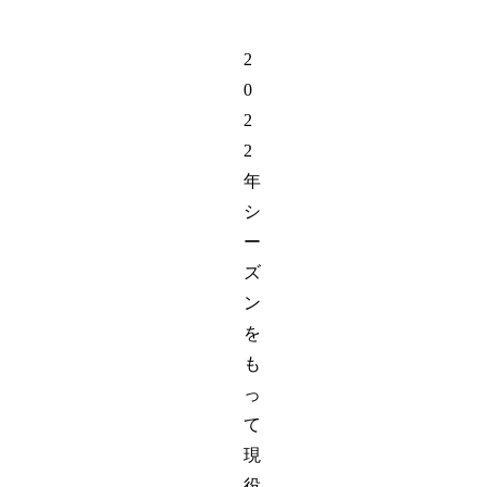
2
0
2
2
年
シ
ー
ズ
ン
を
も
っ
て
現
役