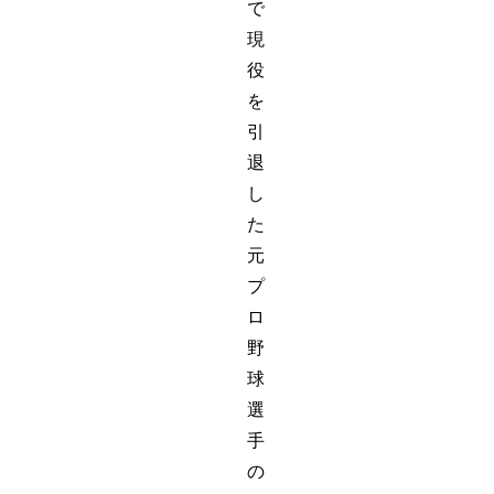
で
現
役
を
引
退
し
た
元
プ
ロ
野
球
選
手
の