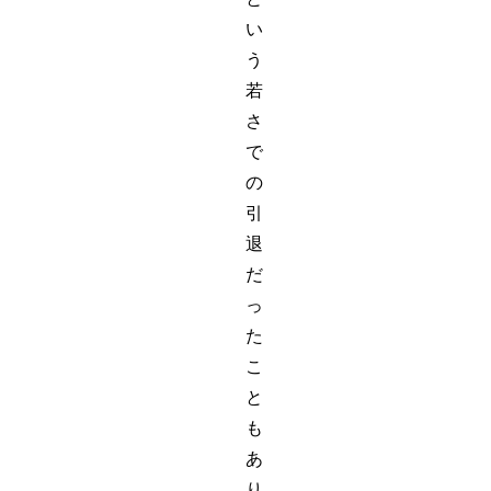
い
う
若
さ
で
の
引
退
だ
っ
た
こ
と
も
あ
り