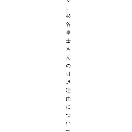
、
杉
谷
拳
士
さ
ん
の
引
退
理
由
に
つ
い
て