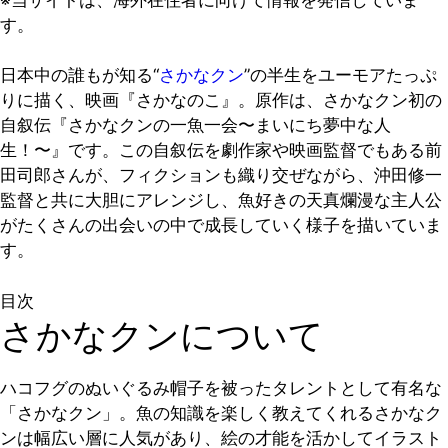
す。
日本中の誰もが知る“
さかなクン
”の半生をユーモアたっぷ
りに描く、映画『さかなのこ』。原作は、さかなクン初の
自叙伝『さかなクンの一魚一会〜まいにち夢中な人
生！〜』です。この自叙伝を劇作家や映画監督でもある前
田司郎さんが、フィクションも織り交ぜながら、沖田修一
監督と共に大胆にアレンジし、魚好きの天真爛漫な主人公
がたくさんの出会いの中で成長していく様子を描いていま
す。
目次
さかなクンについて
ハコフグのぬいぐるみ帽子を被ったタレントとして有名な
「さかなクン」。魚の知識を楽しく教えてくれるさかなク
ンは幅広い層に人気があり、絵の才能を活かしてイラスト