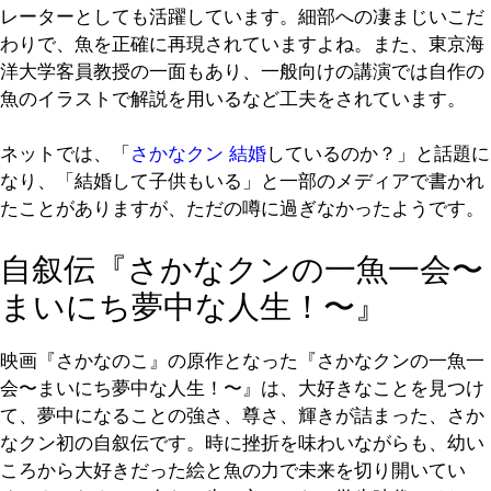
レーターとしても活躍しています。細部への凄まじいこだ
わりで、魚を正確に再現されていますよね。また、東京海
洋大学客員教授の一面もあり、一般向けの講演では自作の
魚のイラストで解説を用いるなど工夫をされています。
ネットでは、「
さかなクン 結婚
しているのか？」と話題に
なり、「結婚して子供もいる」と一部のメディアで書かれ
たことがありますが、ただの噂に過ぎなかったようです。
自叙伝『さかなクンの一魚一会〜
まいにち夢中な人生！〜』
映画『さかなのこ』の原作となった『さかなクンの一魚一
会〜まいにち夢中な人生！〜』は、大好きなことを見つけ
て、夢中になることの強さ、尊さ、輝きが詰まった、さか
なクン初の自叙伝です。時に挫折を味わいながらも、幼い
ころから大好きだった絵と魚の力で未来を切り開いてい