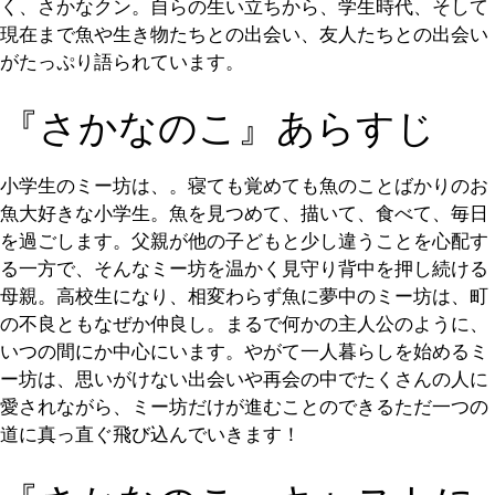
く、さかなクン。自らの生い立ちから、学生時代、そして
現在まで魚や生き物たちとの出会い、友人たちとの出会い
がたっぷり語られています。
『さかなのこ』あらすじ
小学生のミー坊は、。寝ても覚めても魚のことばかりのお
魚大好きな小学生。魚を見つめて、描いて、食べて、毎日
を過ごします。父親が他の子どもと少し違うことを心配す
る一方で、そんなミー坊を温かく見守り背中を押し続ける
母親。高校生になり、相変わらず魚に夢中のミー坊は、町
の不良ともなぜか仲良し。まるで何かの主人公のように、
いつの間にか中心にいます。やがて一人暮らしを始めるミ
ー坊は、思いがけない出会いや再会の中でたくさんの人に
愛されながら、ミー坊だけが進むことのできるただ一つの
道に真っ直ぐ飛び込んでいきます！