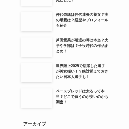
死亡した？
仲代奈緒は仲代達矢の養女？実
の母親は？経歴やプロフィール
も紹介
芦田愛菜が引退の噂は本当？大
学や学部は？子役時代の作品ま
とめ！
世界陸上2025で活躍した選手
が美女揃い！？絶対覚えておき
たい日本人選手も！
ベースブレッドは太るって本
当？どこで買うのが安いのかも
調査！
アーカイブ