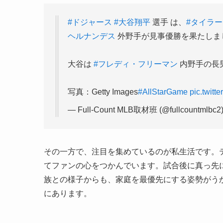
#ドジャース
#大谷翔平
選手 は、
#タイラ
ヘルナンデス
外野手が見事優勝を果たしまし
大谷は
#フレディ・フリーマン
内野手の長
写真：Getty Images
#AllStarGame
pic.twit
— Full-Count MLB取材班 (@fullcountmlbc2
その一方で、注目を集めているのが私生活です。
てファンの心をつかんでいます。試合後に真っ先
族との様子からも、家庭を最優先にする姿勢がう
にあります。