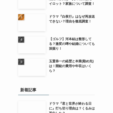
イロット？家族について調査！
ドラマ『白夜行』はなぜ再放送
できない？理由を徹底調査！
【ゴルフ】河本結は整形して
る？激変の噂や結婚についても
深掘り！
玉置恭一の経歴と本業(勤め先)
は！開錠の費用や年収はいく
ら？
新着記事
ドラマ『君と世界が終わる日
に』打ち切り理由は？くるみは