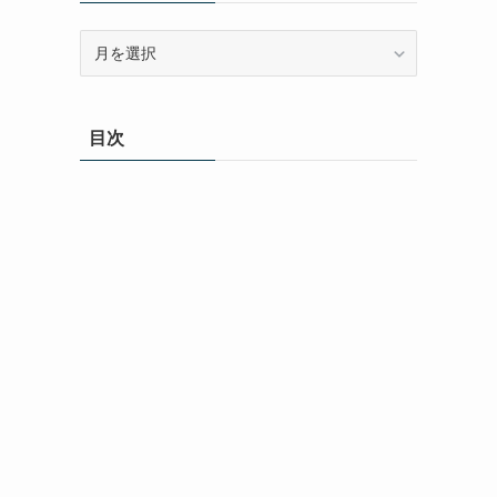
ア
ー
カ
イ
目次
ブ