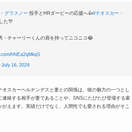
ー・グラスノー
投手とHRダービーの応援へ👍
#テオスカー・
た🎊
男・チャーリーくんの肩を持ってニコニコ😂
ter.com/hNEa2qMkqS
)
July 16, 2024
テオスカーヘルナンデスと妻との関係は、彼の魅力の一つとし
に連絡する相手が妻であることや、SNSにたびたび登場する家
かがえます。実績だけでなく、人間性でも愛される理由がそこ