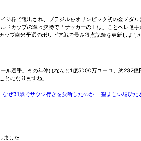
エイジ枠で選出され、ブラジルをオリンピック初の金メダル
ールドカップの準々決勝で「サッカーの王様」ことペレ選手が
ールドカップ南米予選のボリビア戦で最多得点記録を更新しまし
ール選手。その年俸はなんと1億5000万ユーロ、約232億
たことになりますね。
1歳でサウジ行きを決断したのか 「望ましい場所だと信じている」
しました。