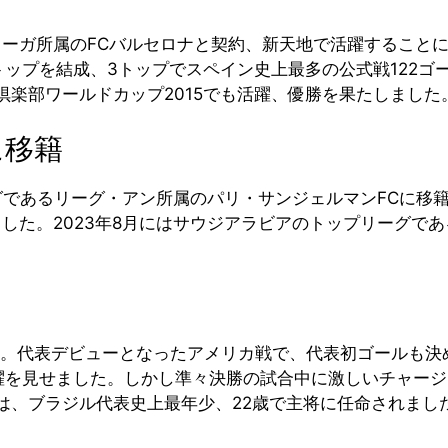
リーガ所属のFCバルセロナと契約、新天地で活躍することに。
ップを結成、3トップでスペイン史上最多の公式戦122ゴ
倶楽部ワールドカップ2015でも活躍、優勝を果たしました
に移籍
ーグであるリーグ・アン所属のパリ・サンジェルマンFCに移
ました。2023年8月にはサウジアラビアのトップリーグで
手。代表デビューとなったアメリカ戦で、代表初ゴールも決
躍を見せました。しかし準々決勝の試合中に激しいチャー
では、ブラジル代表史上最年少、22歳で主将に任命されまし