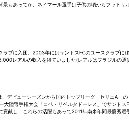
背景もあってか、ネイマール選手は子供の頃からフットサ
スクラブに入団、2003年にはサントスFCのユースクラブ
月25,000レアルの収入を得ていました(レアルはブラジルの
手は、デビューシーズンから国内トップリーグ「セリエA」の
カー大陸選手権大会「コペ・リベルタドーレス」でサントスF
勝に貢献し、これらの活躍もあって2011年南米年間最優秀