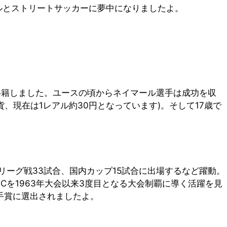
ルとストリートサッカーに夢中になりましたよ。
に移籍しました。ユースの頃からネイマール選手は成功を収
通貨、現在は1レアル約30円となっています)。そして17歳で
リーグ戦33試合、国内カップ15試合に出場するなど躍動。
Cを1963年大会以来3度目となる大会制覇に導く活躍を見
選手賞に選出されましたよ。