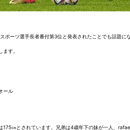
。
にスポーツ選手長者番付第3位と発表されたことでも話題に
します。
オール
5㎝とされています。兄弟は4歳年下の妹が一人、rafaell