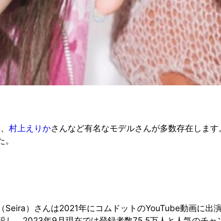
。
え、
村上えりか
さんなど有名なモデルさんが多数存在します
た。
eira）さんは2021年にコムドットのYouTube動画
設し、2023年9月現在では登録者数75.5万人と人気のチャンネ