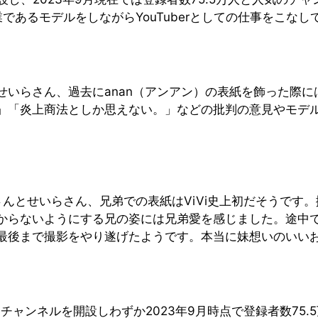
業であるモデルをしながらYouTuberとしての仕事をこな
いらさん、過去にanan（アンアン）の表紙を飾った際に
」「炎上商法としか思えない。」などの批判の意見やモデ
とさんとせいらさん、兄弟での表紙はViVi史上初だそうで
からないようにする兄の姿には兄弟愛を感じました。途中
最後まで撮影をやり遂げたようです。本当に妹想いのいい
beチャンネルを開設しわずか2023年9月時点で登録者数7