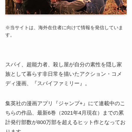
※当サイトは、海外在住者に向けて情報を発信していま
す。
スパイ、超能力者、殺し屋が自分の素性を隠し家
族として暮らす非日常を描いたアクション・コメ
ディ漫画、『スパイファミリー』。
集英社の漫画アプリ『ジャンプ
+
』にて連載中のこ
ちらの作品、最新
6
巻（
2021
年
4
月現在）までの累
計発行部数が
800
万部を超えるヒット作となってお
ります。