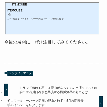
ITEMCUBE
ITEMCUBE
🕒️
おすすめ国内・海外ドラマ！スポーツ選手のエンタメ情報を発信！
今後の展開に、ぜひ注目してみてください。
エンタメ
アニメ
ドラマ「着飾る恋には理由があって」の出演キャストは
誰？主演川口春奈と共演する横浜流星の魅力とは
館山ファミリーパーク閉園の理由と時期・5月末閉園最
後のイベントを紹介します！