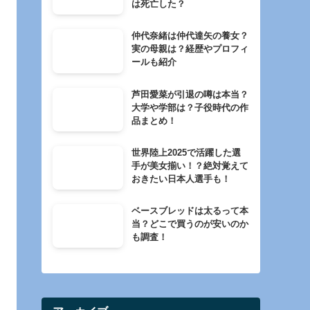
は死亡した？
仲代奈緒は仲代達矢の養女？
実の母親は？経歴やプロフィ
ールも紹介
芦田愛菜が引退の噂は本当？
大学や学部は？子役時代の作
品まとめ！
世界陸上2025で活躍した選
手が美女揃い！？絶対覚えて
おきたい日本人選手も！
ベースブレッドは太るって本
当？どこで買うのが安いのか
も調査！