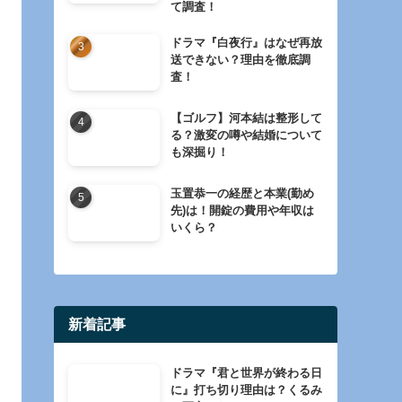
て調査！
ドラマ『白夜行』はなぜ再放
送できない？理由を徹底調
査！
【ゴルフ】河本結は整形して
る？激変の噂や結婚について
も深掘り！
玉置恭一の経歴と本業(勤め
先)は！開錠の費用や年収は
いくら？
新着記事
ドラマ『君と世界が終わる日
に』打ち切り理由は？くるみ