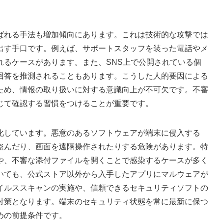
ばれる手法も増加傾向にあります。これは技術的な攻撃では
出す手口です。例えば、サポートスタッフを装った電話やメ
れるケースがあります。また、SNS上で公開されている個
回答を推測されることもあります。こうした人的要因による
ため、情報の取り扱いに対する意識向上が不可欠です。不審
じて確認する習慣をつけることが重要です。
化しています。悪意のあるソフトウェアが端末に侵入する
盗んだり、画面を遠隔操作されたりする危険があります。特
や、不審な添付ファイルを開くことで感染するケースが多く
いても、公式ストア以外から入手したアプリにマルウェアが
イルススキャンの実施や、信頼できるセキュリティソフトの
対策となります。端末のセキュリティ状態を常に最新に保つ
めの前提条件です。