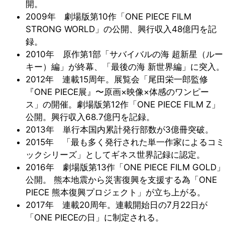
開。
2009年 劇場版第10作「ONE PIECE FILM
STRONG WORLD」の公開、興行収入48億円を記
録。
2010年 原作第1部「サバイバルの海 超新星（ルー
キー）編」が終幕、「最後の海 新世界編」に突入。
2012年 連載15周年。展覧会「尾田栄一郎監修
『ONE PIECE展』〜原画×映像×体感のワンピー
ス」の開催。劇場版第12作「ONE PIECE FILM Z」
公開。興行収入68.7億円を記録。
2013年 単行本国内累計発行部数が3億冊突破。
2015年 「最も多く発行された単一作家によるコミ
ックシリーズ」としてギネス世界記録に認定。
2016年 劇場版第13作「ONE PIECE FILM GOLD」
公開。 熊本地震から災害復興を支援する為「ONE
PIECE 熊本復興プロジェクト」が立ち上がる。
2017年 連載20周年。連載開始日の7月22日が
「ONE PIECEの日」に制定される。