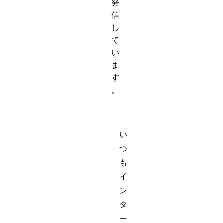
発
信
し
て
い
ま
す
。
い
つ
も
イ
ン
タ
ー