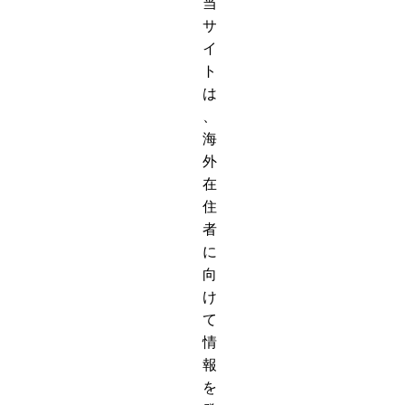
当
サ
イ
ト
は
、
海
外
在
住
者
に
向
け
て
情
報
を