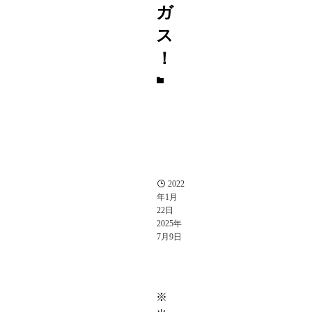
ガ
ス
！
ゲ
ー
ム
そ
の
他
エ
ン
タ
メ
2022
年1月
22日
2025年
7月9日
※