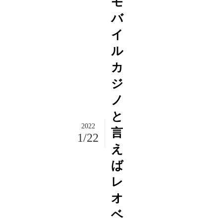
モ
バ
イ
ル
カ
ジ
ノ
と
2022
言
1/22
え
ば
レ
オ
ベ