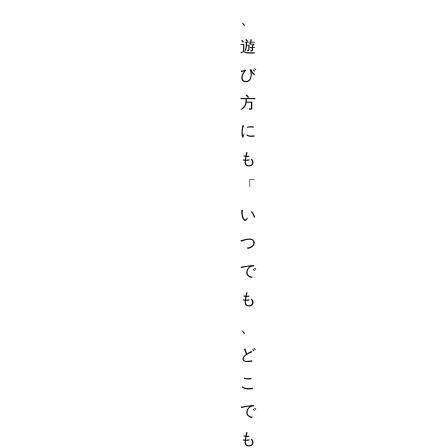
、
遊
び
方
に
も
「
い
つ
で
も
、
ど
こ
で
も