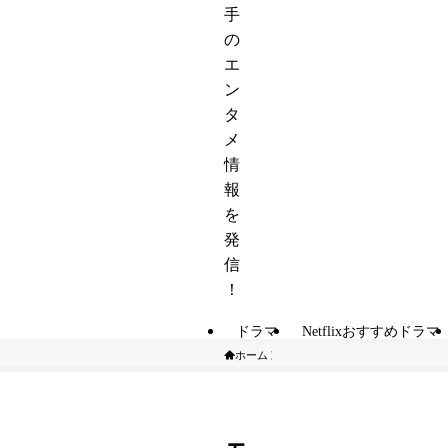
手
の
エ
ン
タ
メ
情
報
を
発
信
！
ドラマ
Netflixおすすめドラマ
ホーム
ゲーム