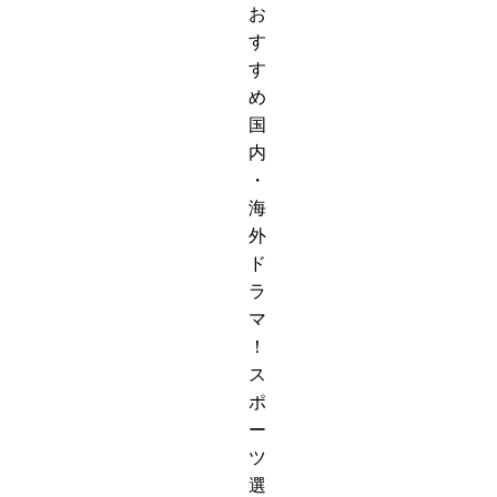
お
す
す
め
国
内
・
海
外
ド
ラ
マ
！
ス
ポ
ー
ツ
選