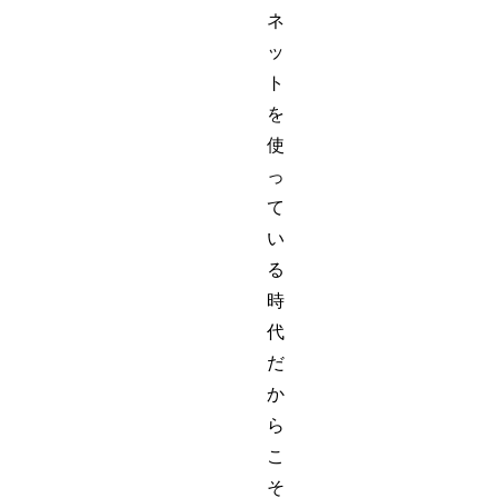
ネ
ッ
ト
を
使
っ
て
い
る
時
代
だ
か
ら
こ
そ