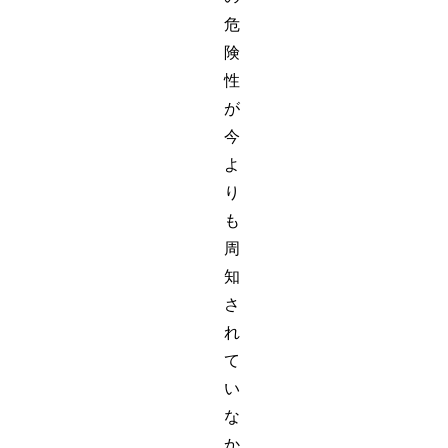
危
険
性
が
今
よ
り
も
周
知
さ
れ
て
い
な
か