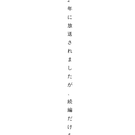
2
年
に
放
送
さ
れ
ま
し
た
が
、
続
編
だ
け