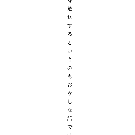
を
放
送
す
る
と
い
う
の
も
お
か
し
な
話
で