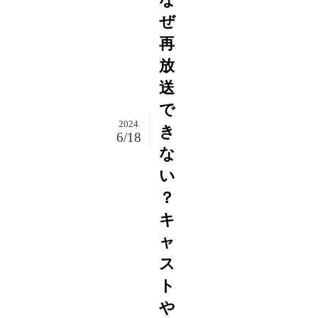
ぜ
再
放
送
で
2024
き
6/18
な
い
？
キ
ャ
ス
ト
や