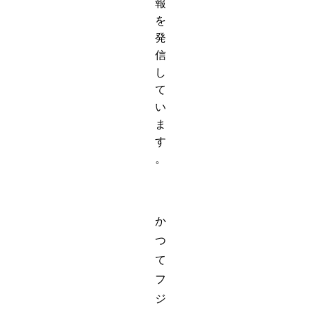
報
を
発
信
し
て
い
ま
す
。
か
つ
て
フ
ジ