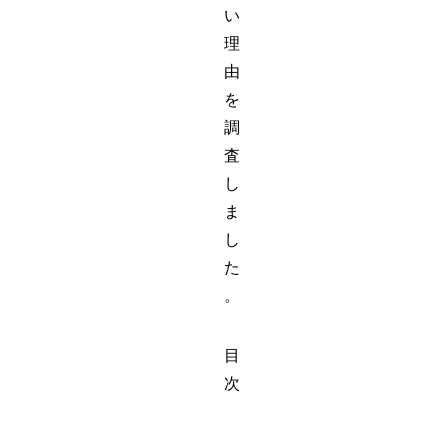
い
理
由
を
調
査
し
ま
し
た
。
目
次