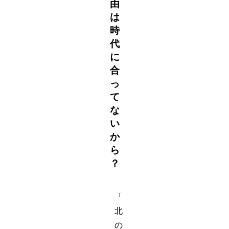
由
は
時
代
に
合
っ
て
な
い
か
ら
？
「
北
の