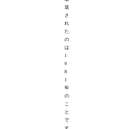
送
さ
れ
た
の
は
1
9
8
1
年
の
こ
と
で
す