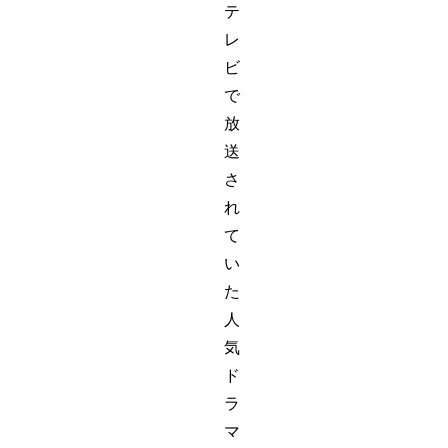
テ
レ
ビ
で
放
送
さ
れ
て
い
た
人
気
ド
ラ
マ