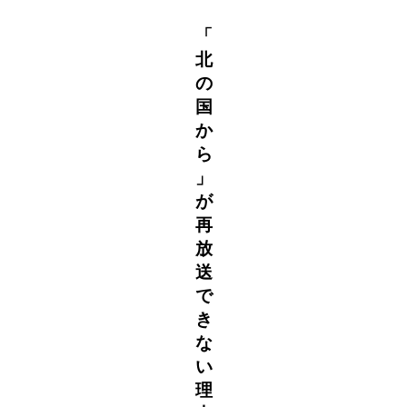
「
北
の
国
か
ら
」
が
再
放
送
で
き
な
い
理