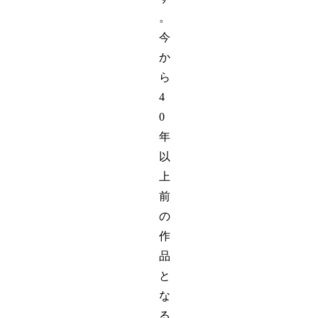
。
今
か
ら
4
0
年
以
上
前
の
作
品
と
な
る