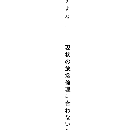
す
よ
ね
。
現
状
の
放
送
倫
理
に
合
わ
な
い