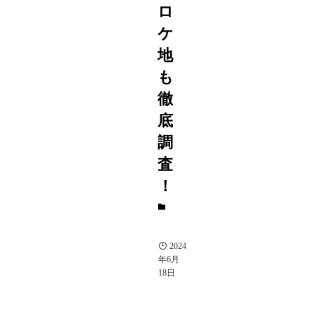
ロ
ケ
地
も
徹
底
調
査
！
ド
ラ
マ
2024
年6月
18日