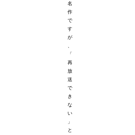
名
作
で
す
が
、
「
再
放
送
で
き
な
い
」
と