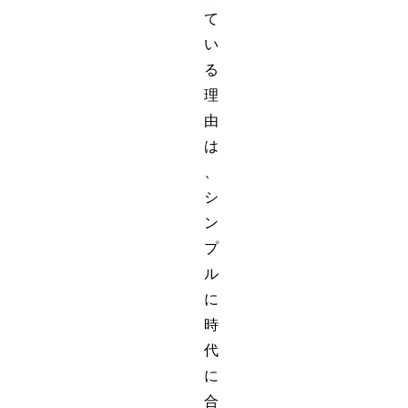
て
い
る
理
由
は
、
シ
ン
プ
ル
に
時
代
に
合