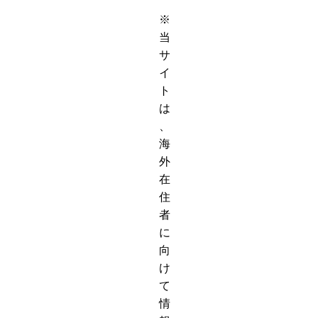
※
当
サ
イ
ト
は
、
海
外
在
住
者
に
向
け
て
情