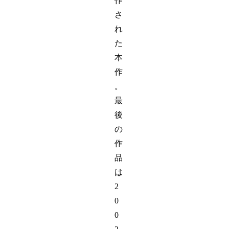
作
さ
れ
た
本
作
。
最
後
の
作
品
は
2
0
0