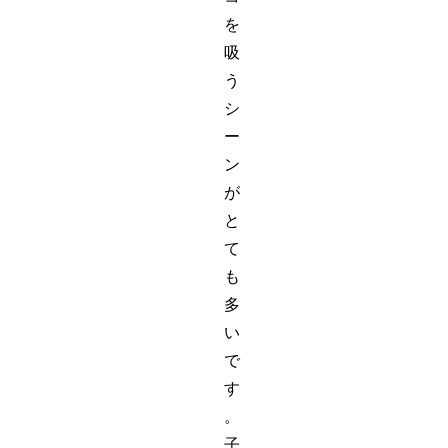
を
吸
う
シ
ー
ン
が
と
て
も
多
い
で
す
。
子