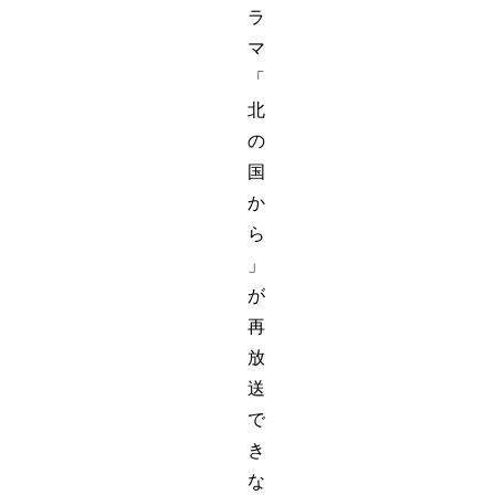
ラ
マ
「
北
の
国
か
ら
」
が
再
放
送
で
き
な