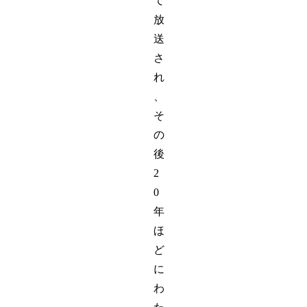
て
放
送
さ
れ
、
そ
の
後
2
0
年
ほ
ど
に
わ