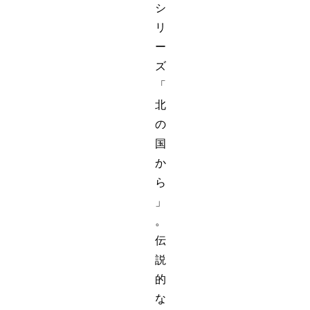
シ
リ
ー
ズ
「
北
の
国
か
ら
」
。
伝
説
的
な