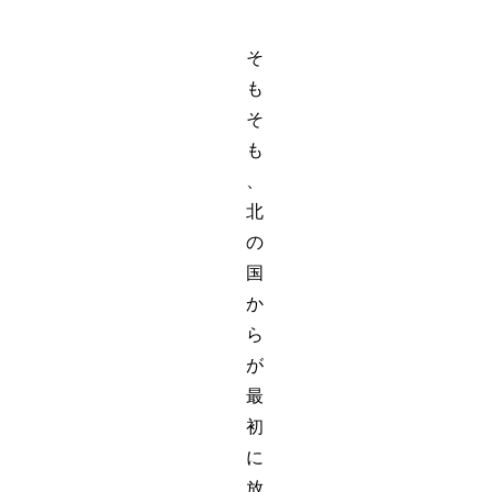
そ
も
そ
も
、
北
の
国
か
ら
が
最
初
に
放