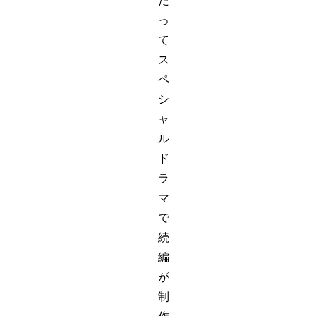
た
っ
て
ス
ペ
シ
ャ
ル
ド
ラ
マ
で
続
編
が
制