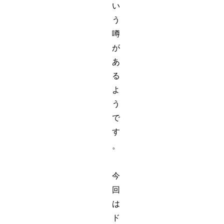
い
う
噂
が
あ
る
よ
う
で
す
。
今
回
は
ド