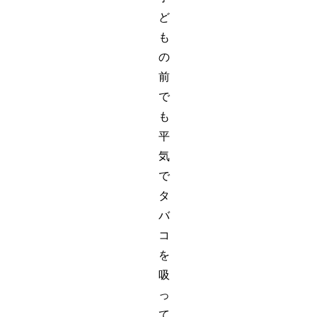
ど
も
の
前
で
も
平
気
で
タ
バ
コ
を
吸
っ
て