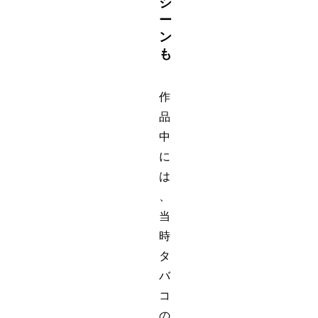
シ
ー
ン
も
作
品
中
に
は
、
当
時
タ
バ
コ
の