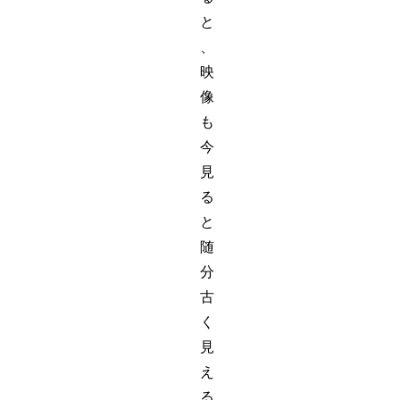
と
、
映
像
も
今
見
る
と
随
分
古
く
見
え
る