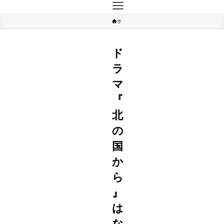
ホーム
ドラマ
ド
ラ
マ
『
北
の
国
か
ら
』
は
な