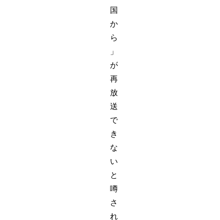
国
か
ら
」
が
再
放
送
で
き
な
い
と
噂
さ
れ