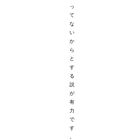
っ
て
な
い
か
ら
と
す
る
説
が
有
力
で
す
。