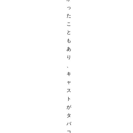
っ
た
こ
と
も
あ
り
、
キ
ャ
ス
ト
が
タ
バ
コ