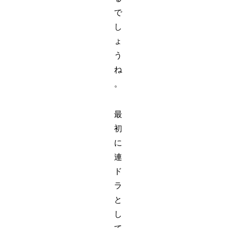
で
し
ょ
う
ね
。
最
初
に
連
ド
ラ
と
し