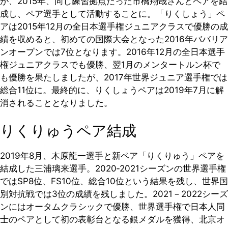
が、2015年、同じ練習拠点だった市橋翔哉さんとペアを結
成し、ペア選手として活動することに。「りくしょう」ペ
アは2015年12月の全日本選手権ジュニアクラスで優勝の成
績を収めると、初めての国際大会となった2016年ババリア
ンオープンでは7位となります。2016年12月の全日本選手
権ジュニアクラスでも優勝、翌1月のメンタートルン杯で
も優勝を果たしましたが、2017年世界ジュニア選手権では
総合11位に。最終的に、りくしょうペアは2019年7月に解
消されることとなりました。
りくりゅうペア結成
2019年8月、木原龍一選手と新ペア「りくりゅう」ペアを
結成した三浦璃来選手。2020‐2021シーズンの世界選手権
ではSP8位、FS10位、総合10位という結果を残し、世界国
別対抗戦では3位の成績を残しました。2021－2022シーズ
ンにはオータムクラシックで優勝、世界選手権で日本人同
士のペアとして初の表彰台となる銀メダルを獲得、北京オ