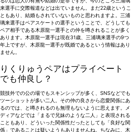
るのは恋人の有無や結婚の是非ですが、今のところ三浦璃
来選手に交際報道などは出ていません。まだ22歳というこ
ともあり、結婚もされていないものと思われますよ。三浦
璃来選手はペアスケートの選手ということで、どうしても
ペア相手である木原龍一選手との仲を噂されることが多く
あります。木原龍一選手は現在31歳、三浦璃来選手の9つ
年上ですが、木原龍一選手が既婚であるという情報はあり
ません。
りくりゅうペアはプライベート
でも仲良し？
競技外での公の場でもスキンシップが多く、SNSなどでも
ツーショットが多い二人。その仲の良さから恋愛関係にあ
るのでは、と噂されるのも無理もないように思えます。メ
ディアなどでは「まるで兄妹のような二人」と表現される
こともあり、どういった関係性だったとしても「良好な関
係」であることは疑いようもありませんね。ちなみに、木