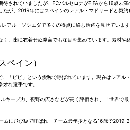
待されていましたが、FCバルセロナがFIFAから18歳未
したが、2019年にはスペインのレアル・マドリードと契
属するレアル・ソシエダで多くの得点に絡む活躍を見せていま
なく、歯に衣着せぬ発言でも注目を集めています。素材や
スペイン）
ダーで、「ピピ」という愛称で呼ばれています。現在はレア
多才な選手です。
ールキープ力、視野の広さなどが高く評価され、「世界で最も
ムに飛び級で呼ばれ、チーム最年少となる16歳で2019-