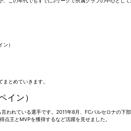
が、この年代でもすでにJリーグで所属クラブの中心として
イン）
てまとめていきます。
ペイン）
も言われている選手です。2011年8月、FCバルセロナの
会得点王とMVPを獲得するなど活躍を見せました。