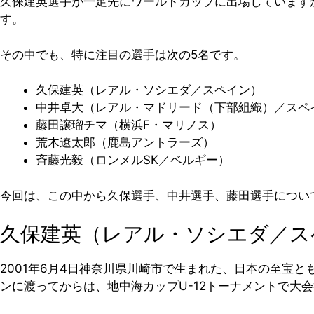
久保建英選手が一足先にワールドカップに出場しています
す。
その中でも、特に注目の選手は次の5名です。
久保建英（レアル・ソシエダ／スペイン）
中井卓大（レアル・マドリード（下部組織）／スペ
藤田譲瑠チマ（横浜F・マリノス）
荒木遼太郎（鹿島アントラーズ）
斉藤光毅（ロンメルSK／ベルギー）
今回は、この中から久保選手、中井選手、藤田選手につい
久保建英（レアル・ソシエダ／ス
2001年6月4日神奈川県川崎市で生まれた、日本の至宝と
ンに渡ってからは、地中海カップU-12トーナメントで大