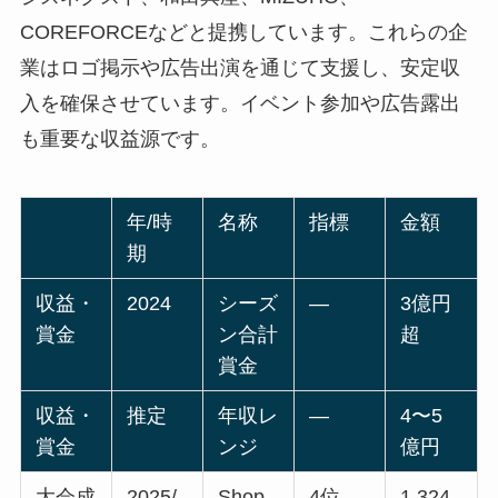
COREFORCEなどと提携しています。これらの企
業はロゴ掲示や広告出演を通じて支援し、安定収
入を確保させています。イベント参加や広告露出
も重要な収益源です。
年/時
名称
指標
金額
期
収益・
2024
シーズ
—
3億円
賞金
ン合計
超
賞金
収益・
推定
年収レ
—
4〜5
賞金
ンジ
億円
大会成
2025/
Shop
4位
1,324